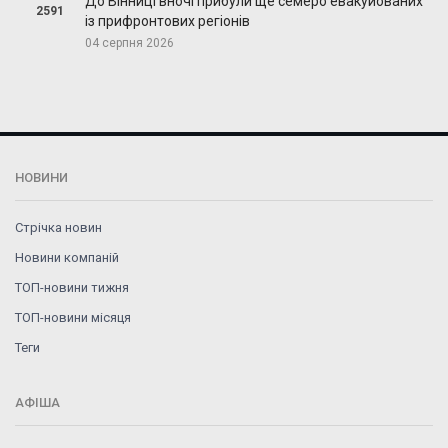
До Вінниці вночі прибули ще семеро евакуйованих
2591
із прифронтових регіонів
04 серпня 2026
НОВИНИ
Стрічка новин
Новини компаній
ТОП-новини тижня
ТОП-новини місяця
Теги
АФІША