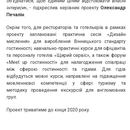
об'єднатися, щоб єдиним цілим відстоювати власні
інтереси
», - підкреслив керівник проекту
Олександр
Печалін
.
Окрім того, для рестораторів та готельєрів в рамках
проекту заплановані: практична сесія «Дизайн
мислення» для вироблення Вінницького стандарту
гостинності; навчально-практичні курси для офіціантів
та персоналу готелів «Щирий сервіс», а також форум
«Meet up гостинності» для налагодження співпраці
між сферою гостинності та гідами. Для гідів
відбудуться мовні курси, направлені на підвищення
мовленнєвої компетенції у сфері туризму та
методику проведення екскурсій для англомовних
груп.
Проект триватиме до кінця 2020 року.