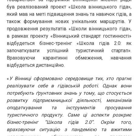
був реалізований проект «Школа вінницького гіда»,
який мав на меті підвищення знань та навичок гідів, а
також формування нових унікальних маршрутів. У
продовження результатів «Школи вінницького гіда»,
в рамках проекту «Вінницький стандарт гостинності»
відбудеться бізнес-тренінг «Школа гідів 2.0: як
започаткувати успішний туристичний стартап».
Враховуючи карантинні обмеження, навчання
відбудеться дистанційно.
«
У Вінниці сформовано середовище тих, хто прагне
реалізувати себе в гідівській роботі. Однак вони
потребують ґрунтовних знань у тому, що стосується
розвитку підприємницької діяльності, механізмів
оподаткування та інструментів просування
туристичного продукту. Саме ці аспекти розкриє
бізнес-тренінг “Школа гідів 2.0”. Окрім того,
враховуючи ситуацію з пандемією та вжитими