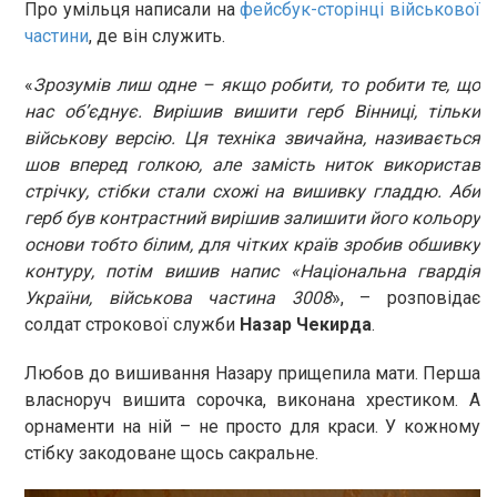
Про умільця написали на
фейсбук-сторінці військової
частини
, де він служить.
«
Зрозумів лиш одне – якщо робити, то робити те, що
нас об’єднує. Вирішив вишити герб Вінниці, тільки
військову версію. Ця техніка звичайна, називається
шов вперед голкою, але замість ниток використав
стрічку, стібки стали схожі на вишивку гладдю. Аби
герб був контрастний вирішив залишити його кольору
основи тобто білим, для чітких країв зробив обшивку
контуру, потім вишив напис «Національна гвардія
України, військова частина 3008
», – розповідає
солдат строкової служби
Назар Чекирда
.
Любов до вишивання Назару прищепила мати. Перша
власноруч вишита сорочка, виконана хрестиком. А
орнаменти на ній – не просто для краси. У кожному
стібку закодоване щось сакральне.