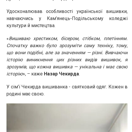
Удосконалював особливості української вишивки,
навчаючись у Кам’янець-Подільському коледжі
культури й мистецтва.
«
Вишиваю хрестиком, бісером, стібком, плетінням.
Спочатку важко було зрозуміти саму техніку, тому,
що вони подібні, але за значенням — різні. Вивчаючи
історію виникнення цих різних видів вишивок, я
зрозумів, що кожна вишивка — унікальна і має свою
історію
», – каже
Назар Чекирда
.
У сім’ї Чекирда вишиванка - святковий одяг. Кожен в
родині має свою.