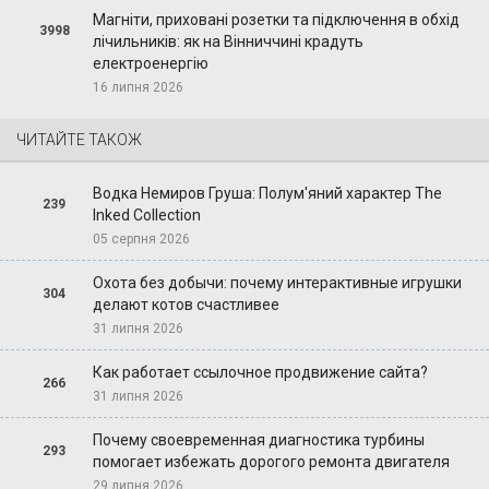
Магніти, приховані розетки та підключення в обхід
3998
лічильників: як на Вінниччині крадуть
електроенергію
16 липня 2026
ЧИТАЙТЕ ТАКОЖ
Водка Немиров Груша: Полум'яний характер The
239
Inked Collection
05 серпня 2026
Охота без добычи: почему интерактивные игрушки
304
делают котов счастливее
31 липня 2026
Как работает ссылочное продвижение сайта?
266
31 липня 2026
Почему своевременная диагностика турбины
293
помогает избежать дорогого ремонта двигателя
29 липня 2026