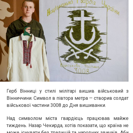
Герб Вінниці у стилі мілітарі вишив військовий з
Вінниччини. Символ в півтора метра — створив солдат
військової частини 3008 до Дня вишиванки.
Над символом міста гвардієць працював майже
тиждень. Назар Чекирда, хотів показати, що країна не
може існувати без традицій та народних звичаїв. Аби