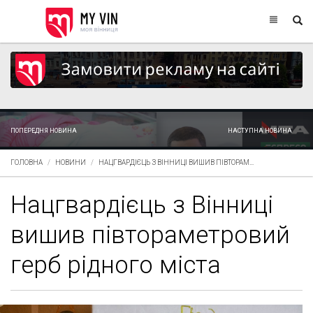
ПОПЕРЕДНЯ НОВИНА
НАСТУПНА НОВИНА
ГОЛОВНА
НОВИНИ
НАЦГВАРДІЄЦЬ З ВІННИЦІ ВИШИВ ПІВТОРАМ...
Нацгвардієць з Вінниці
вишив півтораметровий
герб рідного міста