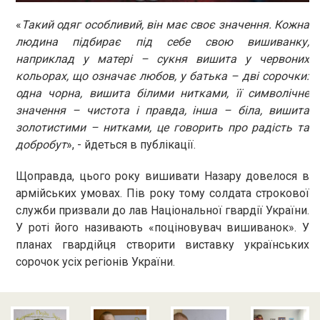
«
Такий одяг особливий, він має своє значення. Кожна
людина підбирає під себе свою вишиванку,
наприклад у матері – сукня вишита у червоних
кольорах, що означає любов, у батька – дві сорочки:
одна чорна, вишита білими нитками, її символічне
значення – чистота і правда, інша – біла, вишита
золотистими – нитками, це говорить про радість та
добробут
», - йдеться в публікації.
Щоправда, цього року вишивати Назару довелося в
армійських умовах. Пів року тому солдата строкової
служби призвали до лав Національної гвардії України.
У роті його називають «поціновувач вишиванок». У
планах гвардійця створити виставку українських
сорочок усіх регіонів України.