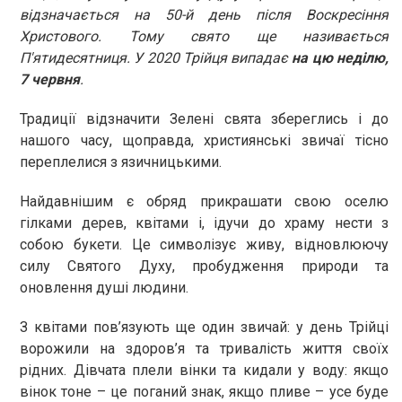
відзначається на 50-й день після Воскресіння
Христового. Тому свято ще називається
П'ятидесятниця. У 2020 Трійця випадає
на цю неділю,
7 червня
.
Традиції відзначити Зелені свята збереглись і до
нашого часу, щоправда, християнські звичаї тісно
переплелися з язичницькими.
Найдавнішим є обряд прикрашати свою оселю
гілками дерев, квітами і, ідучи до храму нести з
собою букети. Це символізує живу, відновлюючу
силу Святого Духу, пробудження природи та
оновлення душі людини.
З квітами пов’язують ще один звичай: у день Трійці
ворожили на здоров’я та тривалість життя своїх
рідних. Дівчата плели вінки та кидали у воду: якщо
вінок тоне – це поганий знак, якщо пливе – усе буде