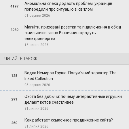
Аномальна спека додасть проблем: українців
4197
попередили про ситуацію зі світлом
01 серпня 2026
Магніти, приховані розетки та підключення в обхід
3989
лічильників: як на Вінниччині крадуть
електроенергію
16 липня 2026
ЧИТАЙТЕ ТАКОЖ
Водка Немиров Груша: Полум'яний характер The
128
Inked Collection
05 серпня 2026
Охота без добычи: почему интерактивные игрушки
291
делают котов счастливее
31 липня 2026
Как работает ссылочное продвижение сайта?
260
31 липня 2026