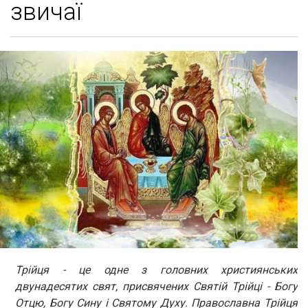
звичаї
Трійця - це одне з головних християнських
двунадесятих свят, присвячених Святій Трійці - Богу
Отцю, Богу Сину і Святому Духу. Православна Трійця