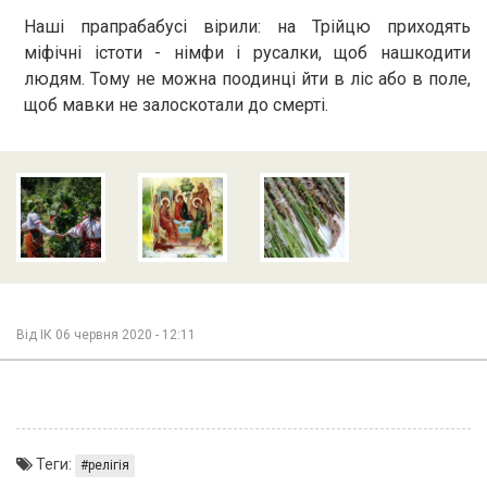
Наші прапрабабусі вірили: на Трійцю приходять
міфічні істоти - німфи і русалки, щоб нашкодити
людям. Тому не можна поодинці йти в ліс або в поле,
щоб мавки не залоскотали до смерті.
Від
ІК
06 червня 2020 - 12:11
Теги:
релігія