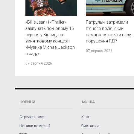
«Billie Jean» і «Thriller»
Патрульні затримали
зазвучать по-новому 15
п'яного водія, який
серпня у Вінниці на
намагався втекти після
винятковому концерті
порушення ПДР
«Музика Michael Jackson
07 серпня 2026
в саду»
07 серпня 2026
НОВИНИ
АФІША
Стрічка новин
Кіно
Новини компаній
Виставки