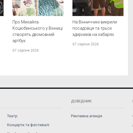
Про Михайла
На Вінниччині викрили
Коцюбинського у Вінниці
посадовця та трьох
створять двомовний
здирників на хабарях
артбук
07 серпня 2026
07 серпня 2026
ДОВІДНИК
Театр
Рекламна агенція
Концерти та фестивалі