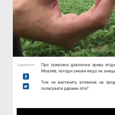
Про тривожні дзвіночки зриву ягідн
Поділитися:
Мовляв, погодні умови якщо не знищи
Тож чи вистачить вітамінів на про
поласувати дарами літа?