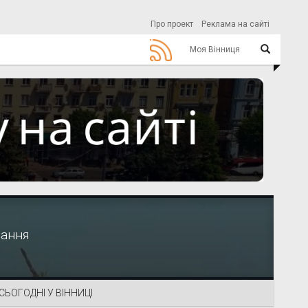
Про проект
Реклама на сайті
Моя Вінниця
вання
СЬОГОДНІ У ВІННИЦІ