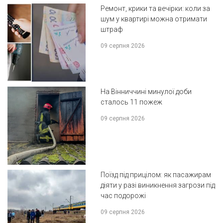
Ремонт, крики та вечірки: коли за
шум у квартирі можна отримати
штраф
09 серпня 2026
На Вінниччині минулої доби
сталось 11 пожеж
09 серпня 2026
Поїзд під прицілом: як пасажирам
діяти у разі виникнення загрози під
час подорожі
09 серпня 2026