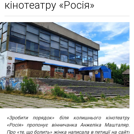
кінотеатру «Росія»
«Зробити порядок» біля колишнього кінотеатру
«Росія» пропонує вінничанка Анжеліка Машталяр.
Про «те, що болить» жінка написала в петиції на сайті