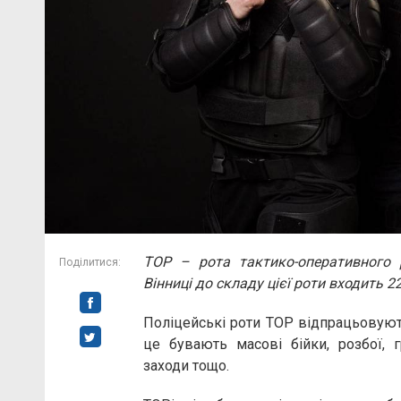
ТОР – рота тактико-оперативного р
Поділитися:
Вінниці до складу цієї роти входить 2
Поліцейські роти ТОР відпрацьовують
це бувають масові бійки, розбої, г
заходи тощо.