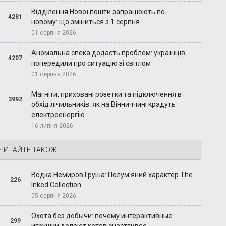
Відділення Нової пошти запрацюють по-
4281
новому: що зміниться з 1 серпня
01 серпня 2026
Аномальна спека додасть проблем: українців
4207
попередили про ситуацію зі світлом
01 серпня 2026
Магніти, приховані розетки та підключення в
3992
обхід лічильників: як на Вінниччині крадуть
електроенергію
16 липня 2026
ЧИТАЙТЕ ТАКОЖ
Водка Немиров Груша: Полум'яний характер The
226
Inked Collection
05 серпня 2026
Охота без добычи: почему интерактивные
299