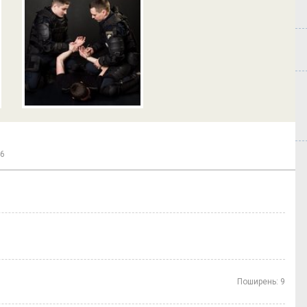
46
Поширень:
9