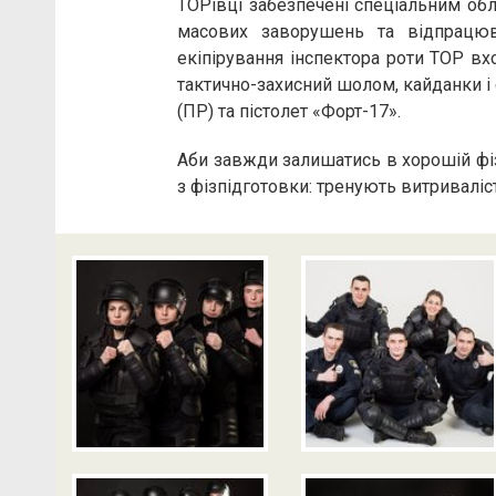
ТОРівці забезпечені спеціальним обл
масових заворушень та відпрацюв
екіпірування інспектора роти ТОР вх
тактично-захисний шолом, кайданки і
(ПР) та пістолет «Форт-17».
Аби завжди залишатись в хорошій фіз
з фізпідготовки: тренують витривалі