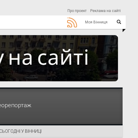
Про проект
Реклама на сайті
Моя Вінниця
деорепортаж
СЬОГОДНІ У ВІННИЦІ