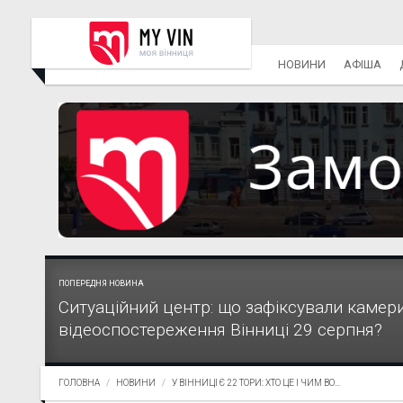
НОВИНИ
АФІША
ПОПЕРЕДНЯ НОВИНА
Ситуаційний центр: що зафіксували камер
відеоспостереження Вінниці 29 серпня?
ГОЛОВНА
НОВИНИ
У ВІННИЦІ Є 22 ТОРИ: ХТО ЦЕ І ЧИМ ВО...