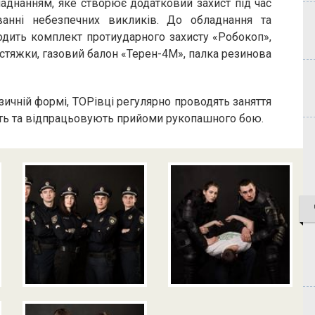
аднанням, яке створює додатковий захист під час
анні небезпечних викликів. До обладнання та
одить комплект протиударного захисту «Робокоп»,
 стяжки, газовий балон «Терен-4М», палка резинова
ичній формі, ТОРівці регулярно проводять заняття
сть та відпрацьовують прийоми рукопашного бою.