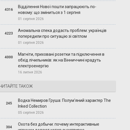
Відділення Нової пошти запрацюють по-
4316
новому: що зміниться з 1 серпня
01 серпня 2026
Аномальна спека додасть проблем: українців
4223
попередили про ситуацію зі світлом
01 серпня 2026
Магніти, приховані розетки та підключення в
4000
обхід лічильників: як на Вінниччині крадуть
електроенергію
16 липня 2026
ЧИТАЙТЕ ТАКОЖ
Водка Немиров Груша: Полум'яний характер The
245
Inked Collection
05 серпня 2026
Охота без добычи: почему интерактивные
304