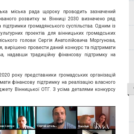
ька міська рада щороку проводить зазначений
ованого розвитку м. Вінниці 2030 визначено ряд
а підтримки громадянського суспільства. Одним із
культурних проектів для вінницьких громадських
міського голови Сергія Анатолійовича Моргунова,
, вирішено провести даний конкурс та підтримати
тва, надавши традиційну фінансову підтримку на
020 року представники громадських організацій
мати фінансову підтримку на реалізацію власного
джету Вінницької ОТГ. З усіма деталями конкурсу