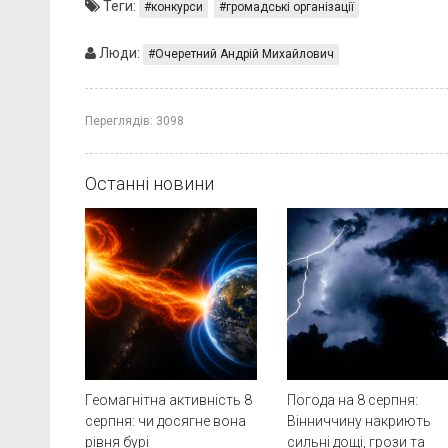
Теги:
конкурси
громадські організації
Люди:
Очеретний Андрій Михайлович
Переглядів:
3098
Останні новини
Геомагнітна активність 8
Погода на 8 серпня:
серпня: чи досягне вона
Вінниччину накриють
рівня бурі
сильні дощі, грози та