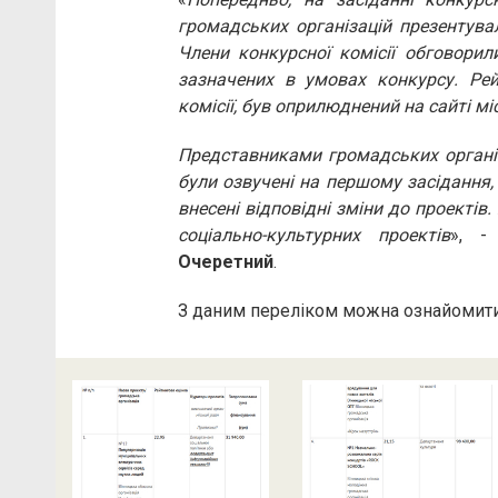
громадських організацій презентувал
Члени конкурсної комісії обговорил
зазначених в умовах конкурсу. Рей
комісії, був оприлюднений на сайті м
Представниками громадських організа
були озвучені на першому засідання,
внесені відповідні зміни до проектів
соціально-культурних проектів
», -
Очеретний
.
З даним переліком можна ознайомит