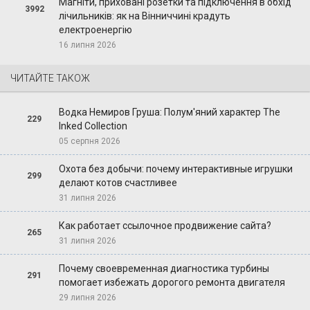
Магніти, приховані розетки та підключення в обхід
3992
лічильників: як на Вінниччині крадуть
електроенергію
16 липня 2026
ЧИТАЙТЕ ТАКОЖ
Водка Немиров Груша: Полум'яний характер The
229
Inked Collection
05 серпня 2026
Охота без добычи: почему интерактивные игрушки
299
делают котов счастливее
31 липня 2026
Как работает ссылочное продвижение сайта?
265
31 липня 2026
Почему своевременная диагностика турбины
291
помогает избежать дорогого ремонта двигателя
29 липня 2026