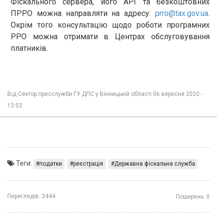
Фіскального сервера, його АРІ та безкоштовних
ПРРО можна направляти на адресу:
prro@tax.gov.ua
.
Окрім того консультацію щодо роботи програмних
РРО можна отримати в Центрах обслуговування
платників.
Від
Сектор пресслужби ГУ ДПС у Вінницькій області
06 вересня 2020 -
13:53
Теги:
податки
реєстрація
Державна фіскальна служба
Переглядів:
3444
Поширень:
0