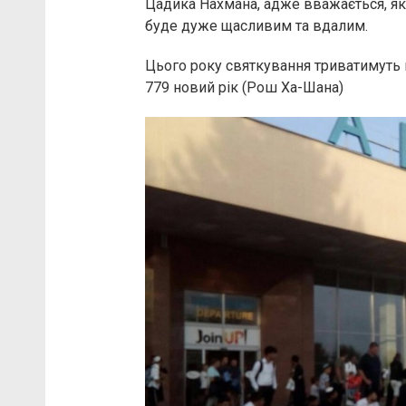
Цадика Нахмана, адже вважається, якщ
буде дуже щасливим та вдалим.
Цього року святкування триватимуть ві
779 новий рік (Рош Ха-Шана)