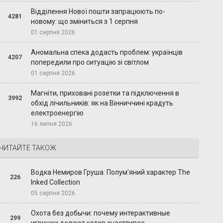
Відділення Нової пошти запрацюють по-
4281
новому: що зміниться з 1 серпня
01 серпня 2026
Аномальна спека додасть проблем: українців
4207
попередили про ситуацію зі світлом
01 серпня 2026
Магніти, приховані розетки та підключення в
3992
обхід лічильників: як на Вінниччині крадуть
електроенергію
16 липня 2026
ЧИТАЙТЕ ТАКОЖ
Водка Немиров Груша: Полум'яний характер The
226
Inked Collection
05 серпня 2026
Охота без добычи: почему интерактивные
299