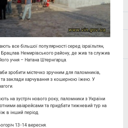
ають все більшої популярності серед ізраїльтян,
 Брацлав Немирівського району, де жив та служив
його учня – Натана Штернгарца.
аби зробити містечко зручним для паломників,
та заклади харчування з кошерною їжею. У
агоги.
ають на зустріч нового року, паломники з України
отними авіарейсами та придбати тижневий тур на
іж в інший період.
огоріч 13-14 вересня.