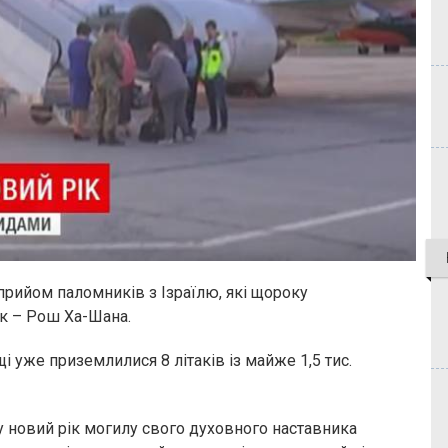
прийом паломників з Ізраїлю, які щороку
к – Рош Ха-Шана.
і уже приземлилися 8 літаків із майже 1,5 тис.
у новий рік могилу свого духовного наставника