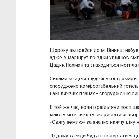
Щороку авіарейси до м. Вінниці набув
адже в маршрут поїздки увійшов смт
Цадик Нахман та знаходиться могила 
Силами місцевої іудейської громади, 
споруджено комфортабельний готель 
найближчих планах - спорудження син
В той же час, коли ізраїльтяни поспіш
мають можливість скористатися звор
«Святу землю» за значно нижчу ціну н
Додому хасиди будуть повертатися ць