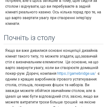
потрібен, але є щось затишне в тому, щоб сидіти за
столом і відчувати, що ви перебуваєте в задній
кімнаті реального казино. Ось кілька порад про те, на
що варто звертати увагу при створенні інтер'єру
кімнати.
Почніть із столу
Якщо ви вже дивилися основні концепції дизайнів
кімнат такого типу, то можете згадати, що,зазвичай
стіл є визначальним елементом. Це основне, на що
варто звернути увагу, коли ви створюєте домашній
покер-рум. Доречі, компанія
https://gamebridge.ua/
є
одним з кращих виробників ігрового устаткування:
столів, стільців, покерних фішок та наборів. Ви
завжди можете обійтися звичайним столом, але в
ідеалі це має бути відповідний стіл, звісно, якщо ви
можете витратити трохи більше грошей на якісне