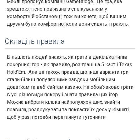
меблі пропонує компанії GameBridge. Це гра, яка
зрештою, тісно пов'язана з спілкуванням у
комфортній обстановці, тож ви хочете, щоб вашим
друзям було комфортно, коли вони сидять і грають.
Складіть правила
Більшість людей знають, як грати в декілька типів
покерних ігор - як правило, розіграш на 5 карт і Texas
Hold’Em. Але це також правда, що інші варіанти гри
стали більш популярними завдяки мобільним
додаткам та веб-сайтам казино. Не обов’язково грати
в усі різновиди покеру і знати правила цих ігор.
Можна вибрати кілька найпопулярніших, знайти
правила, роздрукувати та покласти їх десь у кімнаті,
щоб у разі потреби переглянути і уточнити.