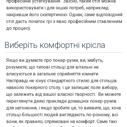
професійне устаткування. Звісно, такий стіл можна
використовувати і для інших потреб, наприклад
накривши його скатертиною. Однак, саме відповідний
стіл дасть початок грі з явно професійним ставленням
до процесу.
Виберіть комфортні крісла
Якщо ви думаєте про покер-руми, ви, мабуть,
розумієте, що типові стільці для вітальні не
вписуються в загальне сприйняття кімнати.
Насправді не існує стандартного стилю для стільців
навколо покерного столу, і це залишає поле вибору,
що залежить від вашої власної творчості. Ви можете
переглянути деякі приклади домашніх покер-румів
для натхнення, і якщо зробите це, то виявите, що, хоча
стільці більшості людей виглядають по-різному, всі
вони, як правило, спрямовані на комфорт. Саме такі