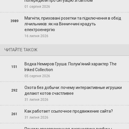
попередили про ситуацію зі світлом
01 серпня 2026
Магніти, приховані розетки та підключення в обхід
3989
лічильників: як на Вінниччині крадуть
електроенергію
16 липня 2026
ЧИТАЙТЕ ТАКОЖ
Водка Немиров Груша: Полум'яний характер The
151
Inked Collection
05 серпня 2026
Охота без добычи: почему интерактивные игрушки
292
делают котов счастливее
31 липня 2026
Как работает ссылочное продвижение сайта?
261
31 липня 2026
Почему своевременная диагностика турбины