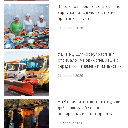
Школи розширюють безоплатне
харчування та шукають нових
працівників кухні
06 серпня 2026
У Вінниці Шляхове управління
отримало 19 нових спецмашин:
серед них — знамениті «міньйони»
06 серпня 2026
На Вінниччині чоловіка засудили
до 9 років за зберігання і
поширення дитячої порнографії
06 серпня 2026