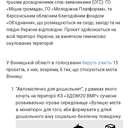
трьома досвідченими спів-заявниками (ОГС): ГО
«Міцна громада», ГО «Молодіжна Платформа», та
Херсонським обласним благодійним фондом
«Об’єднання», що розміщуються на сході, заході та на
півдні України відповідно. Проєкт здійснюється на
всій території України, за винятком тимчасово
окупованих територій.
У Вінницькій області в голосуванні
беруть участь
15
проєктів, з них, зокрема, 6 тих, що стосуються міста
Вінниці.
“Автомістечко для дошкільнят”, у рамках якого
хочуть на території КЗ «ЗДО№20 ВМР» сучасне
розвивально-ігрове середовище «Вулицю міста
в мініатюрі» для того, аби формувати у дітей
дошкільного віку соціально-безпечну поведінку.