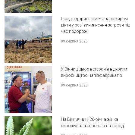
Поїзд під прицілом: як пасажирам
діяти у разі виникнення загрози під
час подорожі
09 серпня 2026
У Вінниці двоє ветеранів відкрили
виробництво напівфабрикатів
09 серпня 2026
На Вінниччині 26-річна жінка
вирощувала коноплю на городі