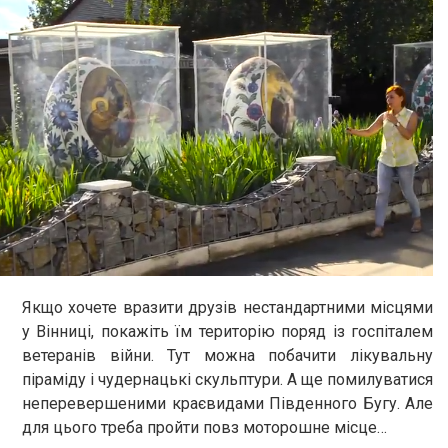
Якщо хочете вразити друзів нестандартними місцями
у Вінниці, покажіть їм територію поряд із госпіталем
ветеранів війни. Тут можна побачити лікувальну
піраміду і чудернацькі скульптури. А ще помилуватися
неперевершеними краєвидами Південного Бугу. Але
для цього треба пройти повз моторошне місце…