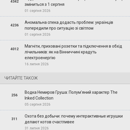
4342
зміниться з 1 серпня
01 серпня 2026
Аномальна спека додасть проблем: українців
4236
попередили про ситуацію зі світлом
01 серпня 2026
Магніти, приховані розетки та підключення в обхід
4012
лічильників: як на Вінниччині крадуть
електроенергію
16 липня 2026
ЧИТАЙТЕ ТАКОЖ
Водка Немиров Груша: Полум'яний характер The
256
Inked Collection
05 серпня 2026
Охота без добычи: почему интерактивные игрушки
311
делают котов счастливее
31 липня 2026