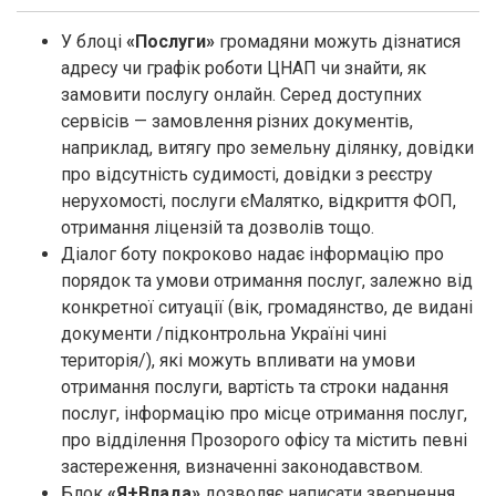
У блоці
«Послуги»
громадяни можуть дізнатися
адресу чи графік роботи ЦНАП чи знайти, як
замовити послугу онлайн. Cеред доступних
сервісів — замовлення різних документів,
наприклад, витягу про земельну ділянку, довідки
про відсутність судимості, довідки з реєстру
нерухомості, послуги єМалятко, відкриття ФОП,
отримання ліцензій та дозволів тощо.
Діалог боту покроково надає інформацію про
порядок та умови отримання послуг, залежно від
конкретної ситуації (вік, громадянство, де видані
документи /підконтрольна Україні чині
територія/), які можуть впливати на умови
отримання послуги, вартість та строки надання
послуг, інформацію про місце отримання послуг,
про відділення Прозорого офісу та містить певні
застереження, визначенні законодавством.
Блок
«Я+Влада»
дозволяє написати звернення