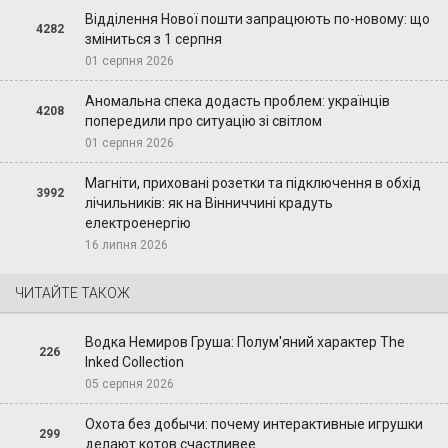
Відділення Нової пошти запрацюють по-новому: що
4282
зміниться з 1 серпня
01 серпня 2026
Аномальна спека додасть проблем: українців
4208
попередили про ситуацію зі світлом
01 серпня 2026
Магніти, приховані розетки та підключення в обхід
3992
лічильників: як на Вінниччині крадуть
електроенергію
16 липня 2026
ЧИТАЙТЕ ТАКОЖ
Водка Немиров Груша: Полум'яний характер The
226
Inked Collection
05 серпня 2026
Охота без добычи: почему интерактивные игрушки
299
делают котов счастливее