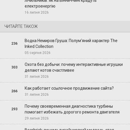
лічильників: як на Вінниччині крадуть
електроенергію
16 липня 2026
ЧИТАЙТЕ ТАКОЖ
Водка Немиров Груша: Полум'яний характер The
236
Inked Collection
05 серпня 2026
Охота без добычи: почему интерактивные игрушки
303
делают котов счастливее
31 липня 2026
Как работает ссылочное продвижение сайта?
266
31 липня 2026
Почему своевременная диагностика турбины
293
помогает избежать дорогого ремонта двигателя
29 липня 2026
Bearbrick: почему дизайнерский медведь стал