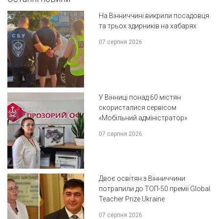
На Вінниччині викрили посадовця
та трьох здирників на хабарях
07 серпня 2026
У Вінниці понад 60 містян
скористалися сервісом
«Мобільний адміністратор»
07 серпня 2026
Двоє освітян з Вінниччини
потрапили до ТОП-50 премії Global
Teacher Prize Ukraine
07 серпня 2026