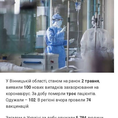
У Вінницькій області, станом на ранок
2 травня
,
виявили
100
нових випадків захворювання на
коронавірус. За добу померли
троє
пацієнтів.
Одужали –
102
. В регіоні вчора провели
74
вакцинацій.
Загалом в Україні за добу одужали
5 784
людини.