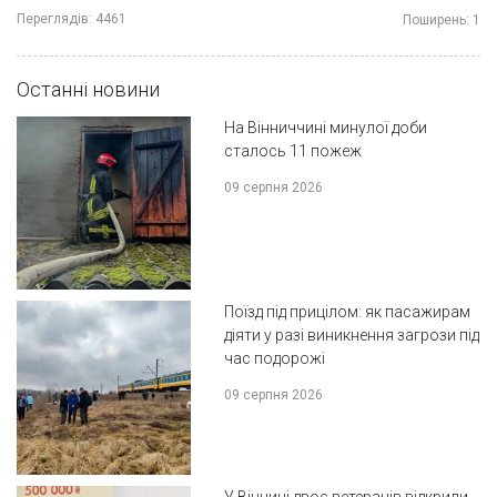
Переглядів:
4461
Поширень:
1
Останні новини
На Вінниччині минулої доби
сталось 11 пожеж
09 серпня 2026
Поїзд під прицілом: як пасажирам
діяти у разі виникнення загрози під
час подорожі
09 серпня 2026
У Вінниці двоє ветеранів відкрили