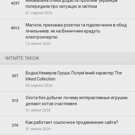
Аномальна спека додасть проблем: українців
4237
попередили про ситуацію зі світлом
01 серпня 2026
Магніти, приховані розетки та підключення в обхід
4012
лічильників: як на Вінниччині крадуть
електроенергію
16 липня 2026
ЧИТАЙТЕ ТАКОЖ
Водка Немиров Груша: Полум'яний характер The
257
Inked Collection
05 серпня 2026
Охота без добычи: почему интерактивные игрушки
312
делают котов счастливее
31 липня 2026
Как работает ссылочное продвижение сайта?
274
31 липня 2026