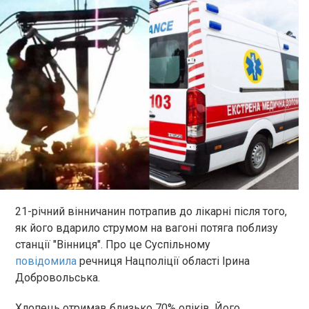
21-річний вінничанин потрапив до лікарні після того,
як його вдарило струмом на вагоні потяга поблизу
станції "Вінниця". Про це Суспільному
повідомила
речниця Нацполіції області Ірина
Добровольська.
Хлопець отримав близько 70% опіків. Його