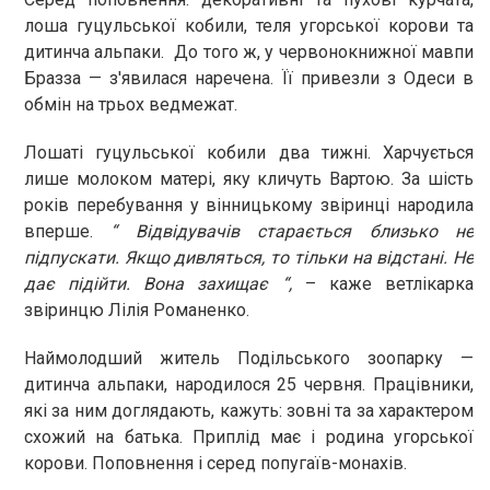
лоша гуцульської кобили, теля угорської корови та
дитинча альпаки. До того ж, у червонокнижної мавпи
Бразза — з'явилася наречена. Її привезли з Одеси в
обмін на трьох ведмежат.
Лошаті гуцульської кобили два тижні. Харчується
лише молоком матері, яку кличуть Вартою. За шість
років перебування у вінницькому звіринці народила
вперше.
“ Відвідувачів с
тарається близько не
підпускати. Якщо дивляться, то тільки на відстані. Не
дає підійти. Вона захищає “,
– каже ветлікарка
звіринцю Лілія Романенко.
Наймолодший житель Подільського зоопарку —
дитинча альпаки, народилося 25 червня. Працівники,
які за ним доглядають, кажуть: зовні та за характером
схожий на батька. Приплід має і родина угорської
корови. Поповнення і серед попугаїв-монахів.