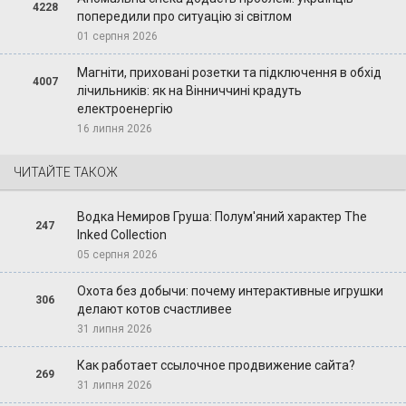
4228
попередили про ситуацію зі світлом
01 серпня 2026
Магніти, приховані розетки та підключення в обхід
4007
лічильників: як на Вінниччині крадуть
електроенергію
16 липня 2026
ЧИТАЙТЕ ТАКОЖ
Водка Немиров Груша: Полум'яний характер The
247
Inked Collection
05 серпня 2026
Охота без добычи: почему интерактивные игрушки
306
делают котов счастливее
31 липня 2026
Как работает ссылочное продвижение сайта?
269
31 липня 2026