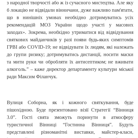
з народної творчості або ж із сучасного мистецтва. Але яку
б локацію не відвідали вінничани, дуже важливо пам'ятати,
що в нинішніх умовах необхідно дотримуватись усіх
рекомендацій МОЗ України щодо участі у масових
заходах». Зокрема, необхідно утриматися від відвідування
святкових майданчиків у разі появи будь-яких симптомів
ГРВІ або
COVID
-19; не відвідувати їх людям, які належать
до групи ризику; дотримуватись дистанції, носити маски
та мити руки чи обробляти їх антисептиком; не вживати
алкоголь.” – каже директор департаменту культури міської
ради Максим Філанчук.
Вулиця Соборна, як і кожного святкування, буде
пішохідною. Буде презентовано візії Стратегії “Вінниця
3.0”. Гості свята зможуть поринути в атмосферу
туристичної Вінниці “Гостинна Вінниця”. Будуть
представлені різн
оманітні виставки, майстер-класи,