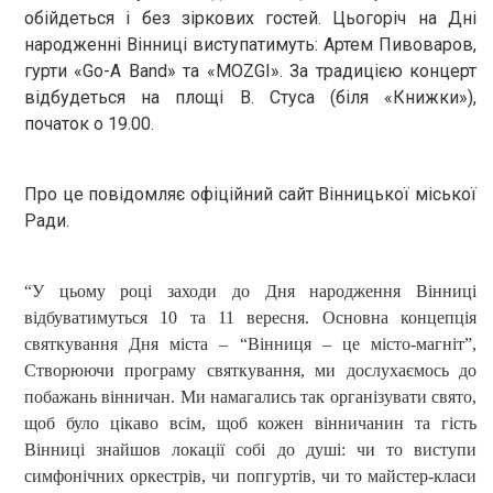
обійдеться і без зіркових гостей. Цьогоріч на Дні
народженні Вінниці виступатимуть: Артем Пивоваров,
гурти «
Go
-
A
Band
» та «
MOZGI
». За традицією концерт
відбудеться на площі В. Стуса (біля «Книжки»),
початок о 19.00.
Про це повідомляє офіційний сайт Вінницької міської
Ради.
“У цьому році заходи до Дня народження Вінниці
відбуватимуться 10 та 11 вересня. Основна концепція
святкування Дня міста – “Вінниця – це місто-магніт”,
Створюючи програму святкування, ми дослухаємось до
побажань вінничан. Ми намагались так організувати свято,
щоб було цікаво всім, щоб кожен вінничанин та гість
Вінниці знайшов локації собі до душі: чи то виступи
симфонічних оркестрів, чи попгуртів, чи то майстер-класи