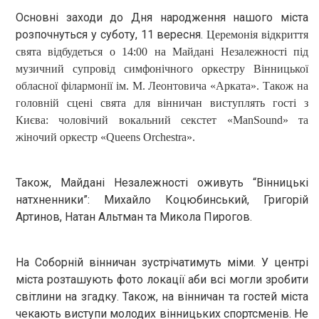
Основні заходи до Дня народження нашого міста
розпочнуться у суботу, 11 вересня.
Церемонія відкриття
свята відбудеться о 14:00 на Майдані Незалежності під
музичний супровід симфонічного оркестру Вінницької
обласної філармонії ім. М. Леонтовича «Арката». Також на
головній сцені свята для вінничан виступлять гості з
Києва: чоловічий вокальний секстет «
ManSound
» та
жіночий оркестр «
Queens
Orchestra
».
Також, Майдані Незалежності оживуть “Вінницькі
натхненники”: Михайло Коцюбинський, Григорій
Артинов, Натан Альтман та Микола Пирогов.
На Соборній вінничан зустрічатимуть міми. У центрі
міста розташують фото локації аби всі могли зробити
світлини на згадку. Також, на вінничан та гостей міста
чекають виступи молодих вінницьких спортсменів. Не