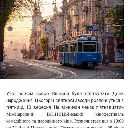
Уже зовсім скоро Вінниця буде святкувати День
народження. Цьогоріч святкові заходи розпочнуться з
п’ятниці, 10 вересня. На вінничан чекає п’ятнадцятий
МіжНародний ВІННИЦіЯнський кінофестиваль
комедійного та пародійного кіно.
Р
озпочнеться він о 19:00
на Майдані Незалежності. Тематика фестивалю – 25-річчя