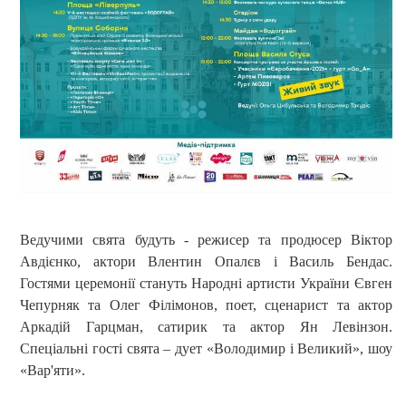
Ведучими свята будуть - режисер та продюсер Віктор
Авдієнко, актори Влентин Опалєв і Василь Бендас.
Гостями церемонії стануть Народні артисти України Євген
Чепурняк та Олег Філімонов, поет, сценарист та актор
Аркадій Гарцман, сатирик та актор Ян Левінзон.
Спеціальні гості свята – дует «Володимир і Великий», шоу
«Вар'яти».