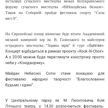
інсталяції сучасного мистецтва межах Всеукраїнського
форуму сучасного мистецтва «ВІНнеційська бієнале».
Також на Соборній пройде фестиваль спорту “Сила
міст-9”
.
На Європейські площі вінничан буде вітати Академічний
міський камерний хор ім. В. Газінського та майстерня
«
Sunrise
».
естрадного мистецтва “Зоряна мрія” й гурт
Концерт відбудеться в рамках проєкту «
Rock
-
N
-
Choir
».
А о 20:00 можна буде переглянути кінострічку просто
неба у «Кінодворику».
Майдан Небесної Сотні стане локацією для
фестивалю народної творчості “Благословенні
будьмо і єдині”.
У Центральному парку ім. М. Леонтовича, біля
Літнього театру, о 14.30 розпочнеться фестиваль-