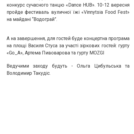
конкурс сучасного танцю «
Dance
HUB
». 10-12 вересня
пройде фестиваль вуличної їжі «
Vinnytsia
Food
Fest
»
на майдані “Водограй”.
А на завершення, для гостей буде концертна програма
на площі Василя Стуса за участі зіркових гостей: гурту
«
Go
_А», Артема Пивоварова та гурту
MOZGI
Ведучими заходу будуть - Ольга Цибульська та
Володимир Такудіс.