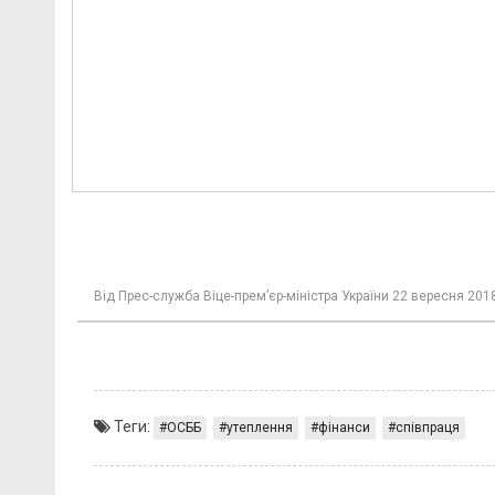
Від
Прес-служба Віце-прем’єр-міністра України
22 вересня 2018
Теги:
ОСББ
утеплення
фінанси
співпраця