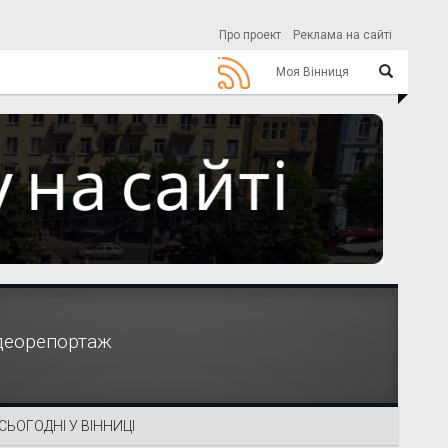
Про проект
Реклама на сайті
Моя Вінниця
ідеорепортаж
СЬОГОДНІ У ВІННИЦІ