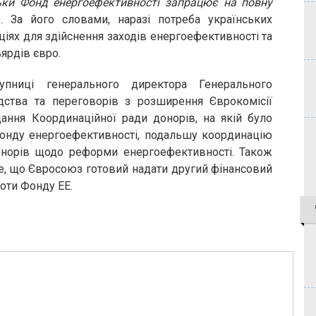
льки Фонд енергоефективності запрацює на повну
. За його словами, наразі потреба українських
ціях для здійснення заходів енергоефективності та
ярдів євро.
упниці генерального директора Генерального
ідства та переговорів з розширення Єврокомісії
дання Координаційної ради донорів, на якій було
Фонду енергоефективності, подальшу координацію
онорів щодо реформи енергоефективності. Також
е, що Євросоюз готовий надати другий фінансовий
оти Фонду ЕЕ.