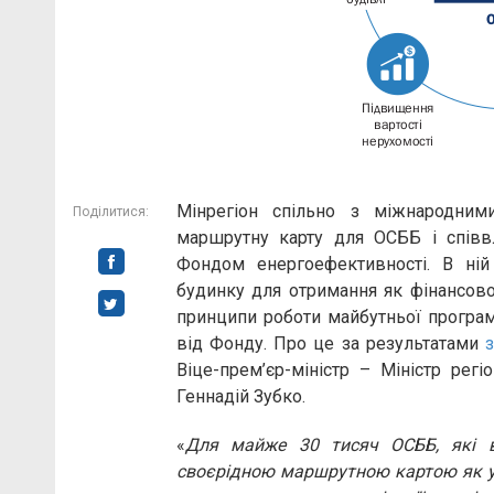
Мінрегіон спільно з міжнародним
Поділитися:
маршрутну карту для ОСББ і співвл
Фондом енергоефективності. В ній 
будинку для отримання як фінансової
принципи роботи майбутньої програм
від Фонду. Про це за результатами
Віце-прем’єр-міністр – Міністр рег
Геннадій Зубко.
«
Для майже 30 тисяч ОСББ, які вж
своєрідною маршрутною картою як у т