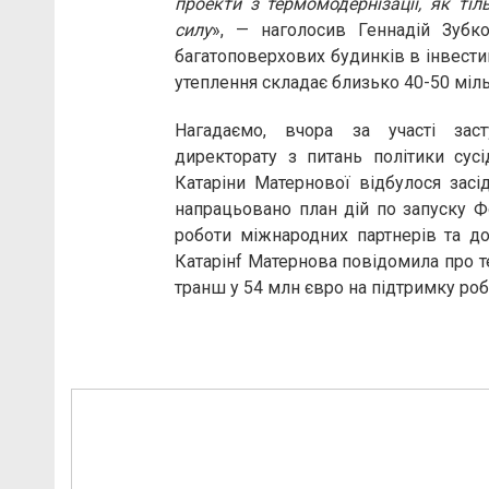
проекти з термомодернізації, як ті
силу
», — наголосив Геннадій Зубко
багатоповерхових будинків в інвести
утеплення складає близько 40-50 міль
Нагадаємо, вчора за участі заст
директорату з питань політики сус
Катаріни Матернової відбулося засі
напрацьовано план дій по запуску 
роботи міжнародних партнерів та д
Катарінf Матернова повідомила про т
транш у 54 млн євро на підтримку роб