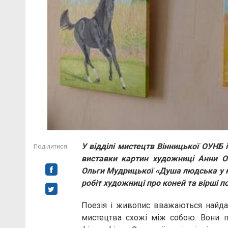
У відділі мистецтв Вінницької ОУНБ і
Поділитися:
виставки картин художниці Анни Ол
Ольги Мудрицької «Душа людська у ко
робіт художниці про коней та вірші 
Поезія і живопис вважаються найда
мистецтва схожі між собою. Вони по