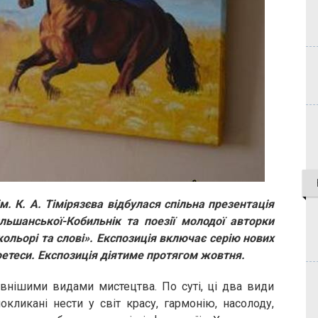
м. К. А. Тімірязєва відбулася спільна презентація
ьшанської-Кобильнік та поезії молодої авторки
льорі та слові». Експозиція включає серію нових
поетеси. Експозиція діятиме протягом жовтня.
внішими видами мистецтва. По суті, ці два види
кликані нести у світ красу, гармонію, насолоду,