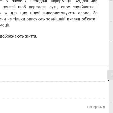
 – у засобах передачі інформації. Художники
 пензлі, щоб передати суть, своє сприйняття і
ти ж для цих цілей використовують слово. За
ни не тільки описують зовнішній вигляд об’єкта і
моції.
відображають життя.
Поширень:
0