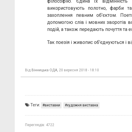
філософію. Єдина їх відмінність
використовують полотно, фарби та
захоплення певним об’єктом. Пое
допомогою слів і мовних зворотів во
подій, а також передають почуття та е
Так поезія і живопис об’єднуються і 
Від
Вінницька ОДА,
20 вересня 2018 - 18:10
Теги:
виставки
художня виставка
Переглядів:
4722