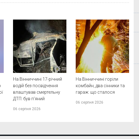
На Вінниччині 17-річний
На Вінниччині горіли
о
водій без посвідчення
комбайн, два сінники та
ої
влаштував смертельну
гараж: що сталося
ДТП: був п'яний
06 серпня 2026
06 серпня 2026