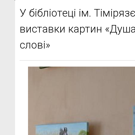
У бібліотеці ім. Тіміря
виставки картин «Душа
слові»