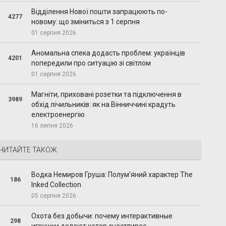
Відділення Нової пошти запрацюють по-
4277
новому: що зміниться з 1 серпня
01 серпня 2026
Аномальна спека додасть проблем: українців
4201
попередили про ситуацію зі світлом
01 серпня 2026
Магніти, приховані розетки та підключення в
3989
обхід лічильників: як на Вінниччині крадуть
електроенергію
16 липня 2026
ЧИТАЙТЕ ТАКОЖ
Водка Немиров Груша: Полум'яний характер The
186
Inked Collection
05 серпня 2026
Охота без добычи: почему интерактивные
298