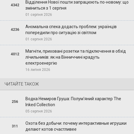
Відділення Нової пошти запрацюють по-новому: що
4342
зміниться з 1 серпня
01 серпня 2026
Аномальна спека додасть проблем: українців
4236
попередили про ситуацію зі світлом
01 серпня 2026
Магніти, приховані розетки та підключення в обхід
4012
лічильників: як на Вінниччині крадуть
електроенергію
16 липня 2026
ЧИТАЙТЕ ТАКОЖ
Водка Немиров Груша: Полум'яний характер The
256
Inked Collection
05 серпня 2026
Охота без добычи: почему интерактивные игрушки
311
делают котов счастливее