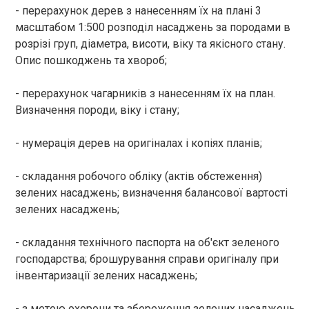
- перерахунок дерев з нанесенням їх на плані 3
масштабом 1:500 розподіл насаджень за породами в
розрізі груп, діаметра, висоти, віку та якісного стану.
Опис пошкоджень та хвороб;
- перерахунок чагарників з нанесенням їх на план.
Визначення породи, віку і стану;
- нумерація дерев на оригіналах і копіях планів;
- складання робочого обліку (актів обстеження)
зелених насаджень; визначення балансової вартості
зелених насаджень;
- складання технічного паспорта на об'єкт зеленого
господарства; брошурування справи оригіналу при
інвентаризації зелених насаджень;
- з метою охорони та збереження зелених насаджень