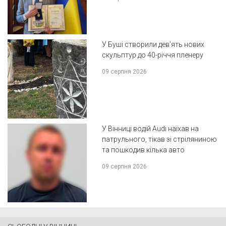
У Буші створили дев’ять нових
скульптур до 40-річчя пленеру
09 серпня 2026
У Вінниці водій Audi наїхав на
патрульного, тікав зі стріляниною
та пошкодив кілька авто
09 серпня 2026