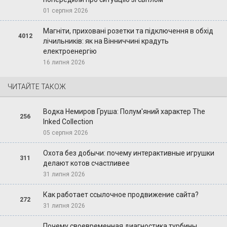
01 серпня 2026
Магніти, приховані розетки та підключення в обхід
4012
лічильників: як на Вінниччині крадуть
електроенергію
16 липня 2026
ЧИТАЙТЕ ТАКОЖ
Водка Немиров Груша: Полум'яний характер The
256
Inked Collection
05 серпня 2026
Охота без добычи: почему интерактивные игрушки
311
делают котов счастливее
31 липня 2026
Как работает ссылочное продвижение сайта?
272
31 липня 2026
Почему своевременная диагностика турбины