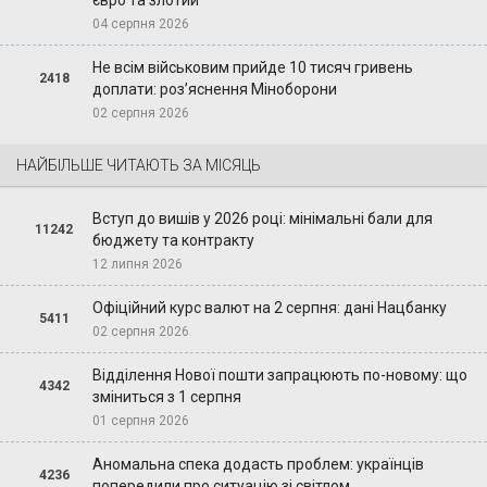
євро та злотий
04 серпня 2026
Не всім військовим прийде 10 тисяч гривень
2418
доплати: роз’яснення Міноборони
02 серпня 2026
НАЙБІЛЬШЕ ЧИТАЮТЬ ЗА МІСЯЦЬ
Вступ до вишів у 2026 році: мінімальні бали для
11242
бюджету та контракту
12 липня 2026
Офіційний курс валют на 2 серпня: дані Нацбанку
5411
02 серпня 2026
Відділення Нової пошти запрацюють по-новому: що
4342
зміниться з 1 серпня
01 серпня 2026
Аномальна спека додасть проблем: українців
4236
попередили про ситуацію зі світлом