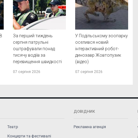
8
За перший тиждень
У Подільському зоопарку
а
серпня патрульні
оселився новий
оштрафували понад
інтерактивний робот-
тисячу водіїв за
динозавр Жовтопузик
перевищення швидкості
(відео)
07 серпня 2026
07 серпня 2026
ДОВІДНИК
Театр
Рекламна агенція
Концерти та фестивалі