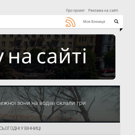
Про проект
Реклама на сайті
Моя Вінниця
жної зони на водіїв склали три
СЬОГОДНІ У ВІННИЦІ