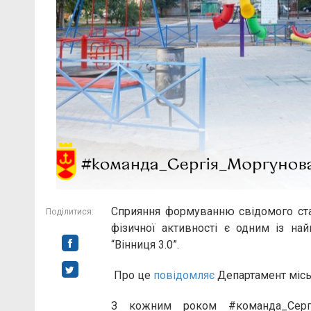
Сприяння формуванню свідомого ста
Поділитися:
фізичної активності є одним із най
“Вінниця 3.0”.
Про це
повідомляє
Департамент міськ
З кожним роком #команда_Сергі