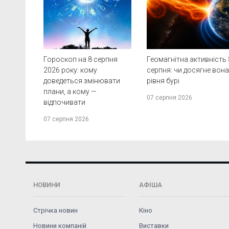
Гороскоп на 8 серпня
Геомагнітна активність 
2026 року: кому
серпня: чи досягне вон
доведеться змінювати
рівня бурі
плани, а кому —
07 серпня 2026
відпочивати
07 серпня 2026
НОВИНИ
АФІША
Стрічка новин
Кіно
Новини компаній
Виставки