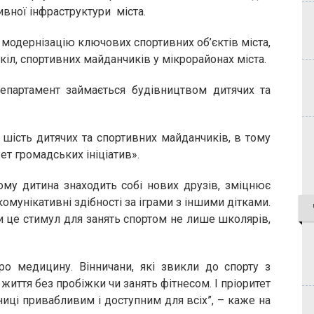
ивної інфраструктури міста.
модернізацію ключових спортивних об’єктів міста,
кіл, спортивних майданчиків у мікрорайонах міста.
епартамент займається будівництвом дитячих та
шість дитячих та спортивних майданчиків, в тому
т громадських ініціатив».
ому дитина знаходить собі нових друзів, зміцнює
омунікативні здібності за іграми з іншими дітками.
и це стимул для занять спортом не лише школярів,
о медицину. Вінничани, які звикли до спорту з
життя без пробіжки чи занять фітнесом. І пріоритет
ниці привабливим і доступним для всіх”, – каже на