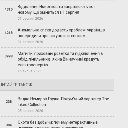
Відділення Нової пошти запрацюють по-
4310
новому: що зміниться з 1 серпня
01 серпня 2026
Аномальна спека додасть проблем: українців
4218
попередили про ситуацію зі світлом
01 серпня 2026
Магніти, приховані розетки та підключення в
3998
обхід лічильників: як на Вінниччині крадуть
електроенергію
16 липня 2026
ЧИТАЙТЕ ТАКОЖ
Водка Немиров Груша: Полум'яний характер The
238
Inked Collection
05 серпня 2026
Охота без добычи: почему интерактивные
304