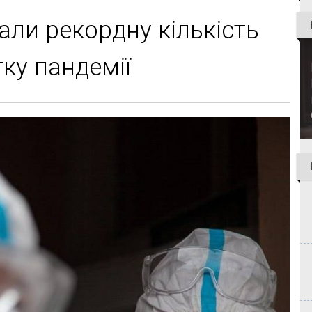
али рекордну кількість
тку пандемії