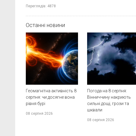
Переглядів:
4878
Останні новини
Геомагнітна активність 8
Погода на 8 серпня:
серпня: чи досягне вона
Вінниччину накриють
рівня бурі
сильні дощі, грози та
шквали
08 серпня 2026
08 серпня 2026