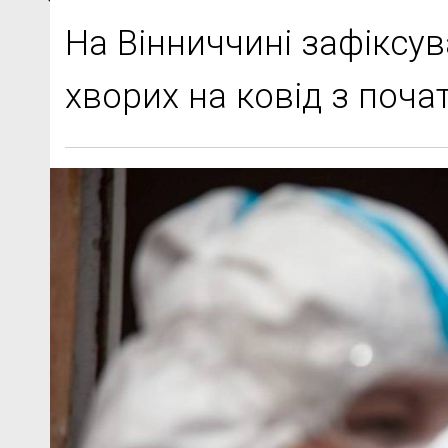
На Вінниччині зафіксув
хворих на ковід з поча