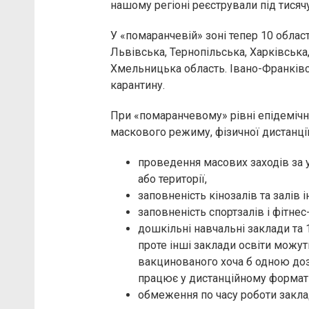
нашому регіоні реєстрували під тисяч
У «помаранчевій» зоні тепер 10 област
Львівська, Тернопільська, Харківська
Хмельницька область. Івано-Франків
карантину.
При «помаранчевому» рівні епідемічн
маскового режиму, фізичної дистанції 
проведення масових заходів за уч
або території,
заповненість кінозалів та залів 
заповненість спортзалів і фітнес
дошкільні навчальні заклади та
проте інші заклади освіти можут
вакцинованого хоча б одною доз
працює у дистанційному форматі
обмеження по часу роботи заклад