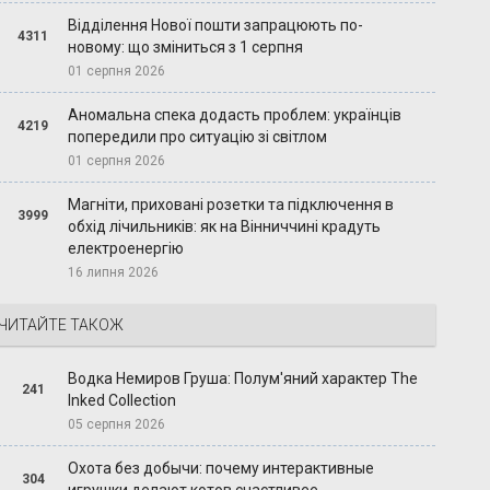
Відділення Нової пошти запрацюють по-
4311
новому: що зміниться з 1 серпня
01 серпня 2026
Аномальна спека додасть проблем: українців
4219
попередили про ситуацію зі світлом
01 серпня 2026
Магніти, приховані розетки та підключення в
3999
обхід лічильників: як на Вінниччині крадуть
електроенергію
16 липня 2026
ЧИТАЙТЕ ТАКОЖ
Водка Немиров Груша: Полум'яний характер The
241
Inked Collection
05 серпня 2026
Охота без добычи: почему интерактивные
304