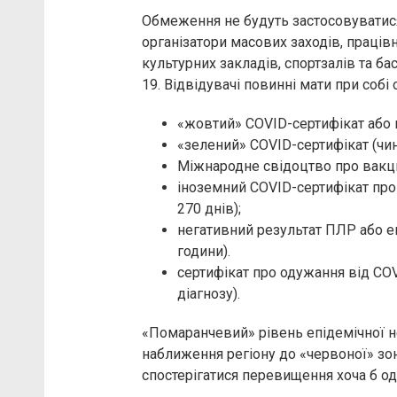
Обмеження не будуть застосовуватися, 
організатори масових заходів, працівн
культурних закладів, спортзалів та б
19. Відвідувачі повинні мати при собі 
«жовтий» COVID-сертифікат або п
«зелений» COVID-сертифікат (чин
Міжнародне свідоцтво про вакци
іноземний COVID-сертифікат пр
270 днів);
негативний результат ПЛР або ек
години).
сертифікат про одужання від COV
діагнозу).
«Помаранчевий» рівень епідемічної 
наближення регіону до «червоної» зон
спостерігатися перевищення хоча б од