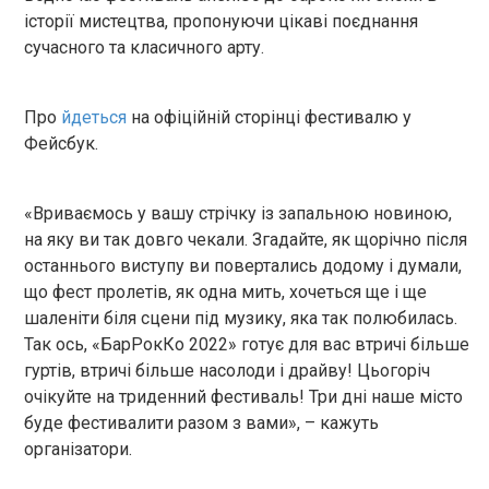
історії мистецтва, пропонуючи цікаві поєднання
сучасного та класичного арту.
Про
йдеться
на офіційній сторінці фестивалю у
Фейсбук.
«Вриваємось у вашу стрічку із запальною новиною,
на яку ви так довго чекали. Згадайте, як щорічно після
останнього виступу ви повертались додому і думали,
що фест пролетів, як одна мить, хочеться ще і ще
шаленіти біля сцени під музику, яка так полюбилась.
Так ось, «БарРокКо 2022» готує для вас втричі більше
гуртів, втричі більше насолоди і драйву! Цьогоріч
очікуйте на триденний фестиваль! Три дні наше місто
буде фестивалити разом з вами», – кажуть
організатори.