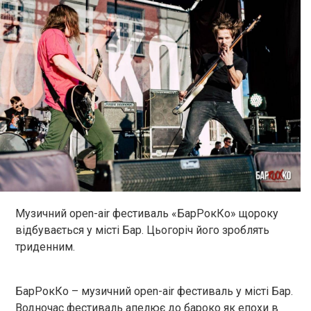
Музичний open-air фестиваль «БарРокКо» щороку
відбувається у місті Бар. Цьогоріч його зроблять
триденним.
БарРокКо – музичний open-air фестиваль у місті Бар.
Водночас фестиваль апелює до бароко як епохи в