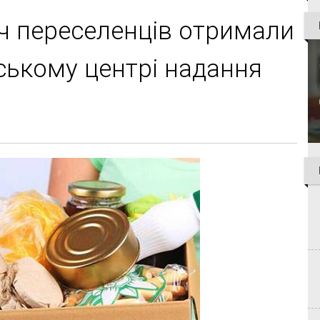
яч переселенців отримали
іському центрі надання