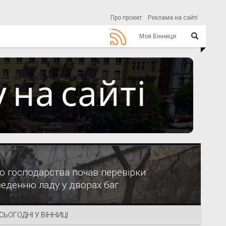
Про проект
Реклама на сайті
Моя Вінниця
о господарства почав перевірки
еденню ладу у дворах баг...
СЬОГОДНІ У ВІННИЦІ