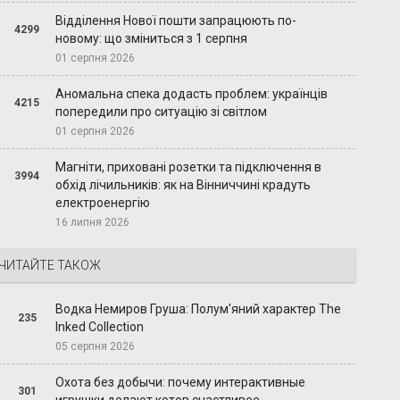
Відділення Нової пошти запрацюють по-
4299
новому: що зміниться з 1 серпня
01 серпня 2026
Аномальна спека додасть проблем: українців
4215
попередили про ситуацію зі світлом
01 серпня 2026
Магніти, приховані розетки та підключення в
3994
обхід лічильників: як на Вінниччині крадуть
електроенергію
16 липня 2026
ЧИТАЙТЕ ТАКОЖ
Водка Немиров Груша: Полум'яний характер The
235
Inked Collection
05 серпня 2026
Охота без добычи: почему интерактивные
301