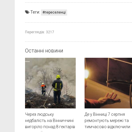
Теги:
переселенці
Переглядів:
3217
Останні новини
Через людську
Де у Вінниці 7 серпня
недбалість на Вінниччині
ремонтують мережі та
вигоріло понад 8 гектарів
тимчасово відключили