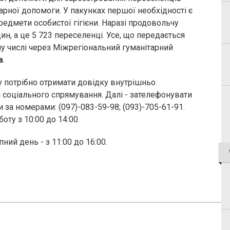
рної допомоги. У пакунках першої необхідності є
редмети особистої гігієни. Наразі продовольчу
ин, а це 5 723 переселенці. Усе, що передається
му числі через Міжрегіональний гуманітарний
а
.
 потрібно отримати довідку внутрішньо
 соціального спрямування. Далі - зателефонувати
 за номерами: (097)-083-59-98; (093)-705-61-91.
ту з 10:00 до 14:00.
ний день - з 11:00 до 16:00.