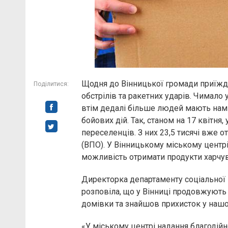
Щодня до Вінницької громади приїждж
Поділитися:
обстрілів та ракетних ударів. Чимало 
втім дедалі більше людей мають нам
бойових дій. Так, станом на 17 квітня
переселенців. З них 23,5 тисячі вже 
(ВПО). У Вінницькому міському центр
можливість отримати продукти харчуван
Директорка департаменту соціальної 
розповіла, що у Вінниці продовжують 
домівки та знайшов прихисток у нашом
«У міському центрі надання благодій