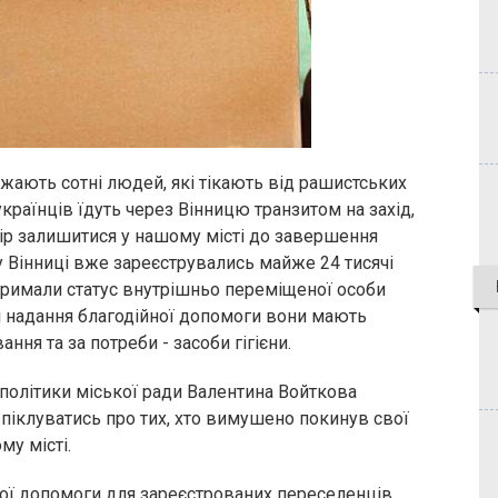
ають сотні людей, які тікають від рашистських
українців їдуть через Вінницю транзитом на захід,
ір залишитися у нашому місті до завершення
, у Вінниці вже зареєструвались майже 24 тисячі
отримали статус внутрішньо переміщеної особи
і надання благодійної допомоги вони мають
ня та за потреби - засоби гігієни.
політики міської ради Валентина Войткова
піклуватись про тих, хто вимушено покинув свої
у місті.
ної допомоги для зареєстрованих переселенців