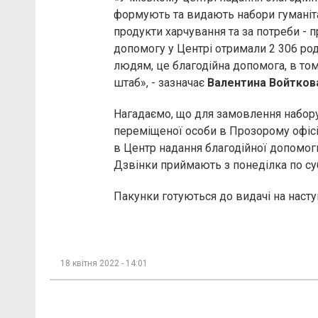
формують та видають набори гуманіта
продукти харчування та за потреби - п
допомогу у Центрі отримали 2 306 род
людям, це благодійна допомога, в то
штаб», - зазначає
Валентина Войтков
Нагадаємо, що для замовлення набору
переміщеної особи в Прозорому офісі
в Центр надання благодійної допомоги
Дзвінки приймають з понеділка по субо
Пакунки готуються до видачі на наступ
18 квітня 2022 - 14:01