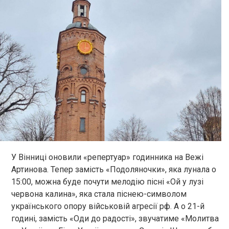
У Вінниці оновили «репертуар» годинника на Вежі
Артинова. Тепер замість «Подоляночки», яка лунала о
15:00, можна буде почути мелодію пісні «Ой у лузі
червона калина», яка стала піснею-символом
українського опору військовій агресії рф. А о 21-й
годині, замість «Оди до радості», звучатиме «Молитва