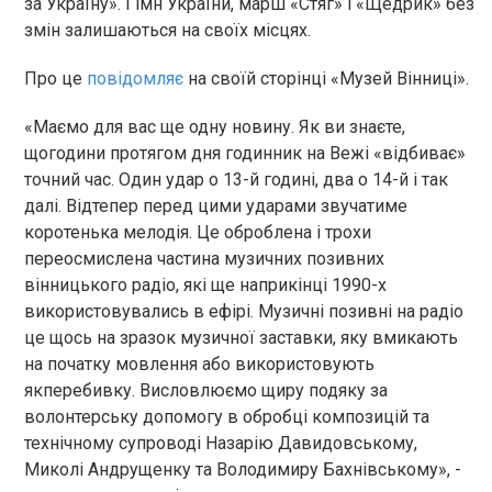
за Україну». Гімн України, марш «Стяг» і «Щедрик» без
змін залишаються на своїх місцях.
Про це
повідомляє
на своїй сторінці «Музей Вінниці».
«Маємо для вас ще одну новину. Як ви знаєте,
щогодини протягом дня годинник на Вежі «відбиває»
точний час. Один удар о 13-й годині, два о 14-й і так
далі. Відтепер перед цими ударами звучатиме
коротенька мелодія. Це оброблена і трохи
переосмислена частина музичних позивних
вінницького радіо, які ще наприкінці 1990-х
використовувались в ефірі. Музичні позивні на радіо
це щось на зразок музичної заставки, яку вмикають
на початку мовлення або використовують
якперебивку. Висловлюємо щиру подяку за
волонтерську допомогу в обробці композицій та
технічному супроводі Назарію Давидовському,
Миколі Андрущенку та Володимиру Бахнівському», -