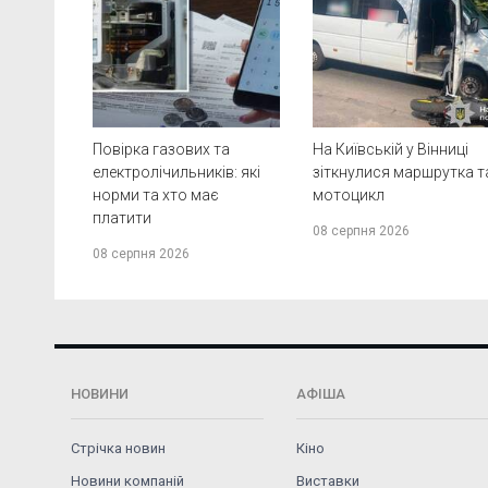
Повірка газових та
На Київській у Вінниці
електролічильників: які
зіткнулися маршрутка т
норми та хто має
мотоцикл
платити
08 серпня 2026
08 серпня 2026
НОВИНИ
АФІША
Стрічка новин
Кіно
Новини компаній
Виставки