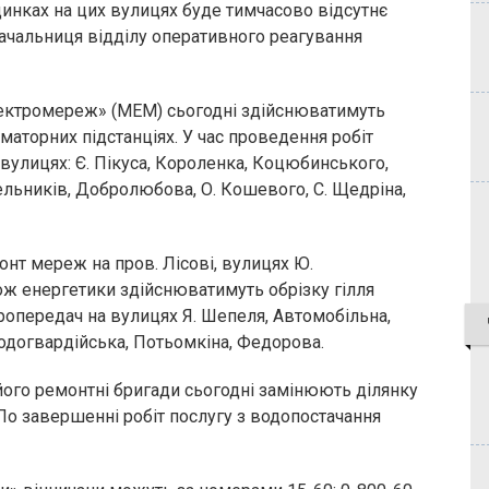
динках на цих вулицях буде тимчасово відсутнє
начальниця відділу оперативного реагування
лектромереж» (МЕМ) сьогодні здійснюватимуть
аторних підстанціях. У час проведення робіт
вулицях: Є. Пікуса, Короленка, Коцюбинського,
ельників, Добролюбова, О. Кошевого, С. Щедріна,
нт мереж на пров. Лісові, вулицях Ю.
ож енергетики здійснюватимуть обрізку гілля
ропередач на вулицях Я. Шепеля, Автомобільна,
олодогвардійська, Потьомкіна, Федорова.
ого ремонтні бригади сьогодні замінюють ділянку
 По завершенні робіт послугу з водопостачання