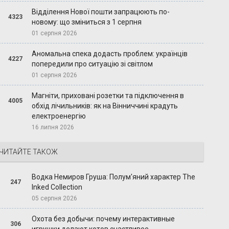
Відділення Нової пошти запрацюють по-
4323
новому: що зміниться з 1 серпня
01 серпня 2026
Аномальна спека додасть проблем: українців
4227
попередили про ситуацію зі світлом
01 серпня 2026
Магніти, приховані розетки та підключення в
4005
обхід лічильників: як на Вінниччині крадуть
електроенергію
16 липня 2026
ЧИТАЙТЕ ТАКОЖ
Водка Немиров Груша: Полум'яний характер The
247
Inked Collection
05 серпня 2026
Охота без добычи: почему интерактивные
306