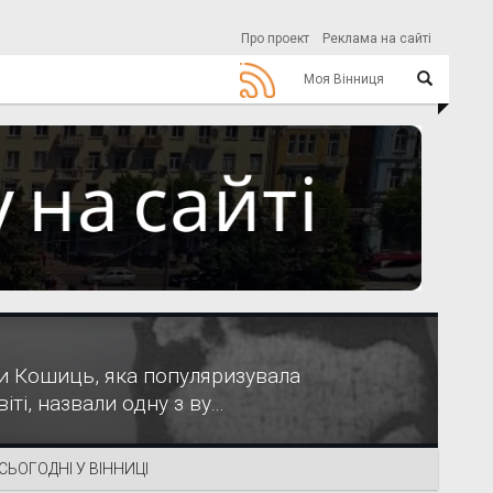
Про проект
Реклама на сайті
Моя Вінниця
ни Кошиць, яка популяризувала
іті, назвали одну з ву...
СЬОГОДНІ У ВІННИЦІ