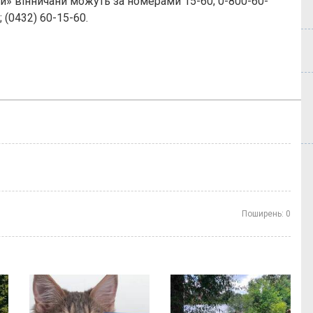
и» вінничани можуть за номерами 15-60; 0-800-60-
; (0432) 60-15-60.
Поширень:
0