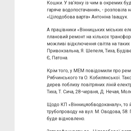
Кошки. У зв’язку із чим в окремих бу
гаряче водопостачання», - розповіла 
«Цілодобова варта» Антоніна Іващук.
А працівники «Вінницьких міських е
плановий ремонт на кількох трансформ
можливі відключення світла на таких 
Привокзальна, Я. Шепеля, Тиха, Будів
Є, Патона.
Крім того, у МЕМ повідомили про ремо
Рябчинського та О. Кобилянської. Так
дерев поблизу повітряних ліній елект
Тиха, Т. Сича, 28-червня, Д. Нечая, М
Щодо КП «Вінницяобводоканалу», то й
трубопроводу на вул. М. Оводова, 58.
буде відновлено.