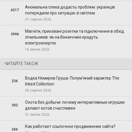
Аномальна спека додасть проблем: українців
4217
попередили про ситуацію зі світлом
01 серпня 2026
Магніти, приховані розетки та підключення в обхід
3996
лічильників: як на Вінниччині крадуть
електроенергію
16 липня 2026
ЧИТАЙТЕ ТАКОЖ
Водка Немиров Груша: Полум'яний характер The
236
Inked Collection
05 серпня 2026
Охота без добычи: почему интерактивные игрушки
302
делают котов счастливее
31 липня 2026
Как работает ссылочное продвижение сайта?
266