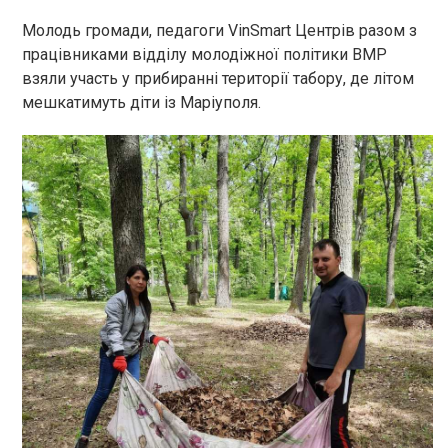
Молодь громади, педагоги VinSmart Центрів разом з
працівниками відділу молодіжної політики ВМР
взяли участь у прибиранні території табору, де літом
мешкатимуть діти із Маріуполя.