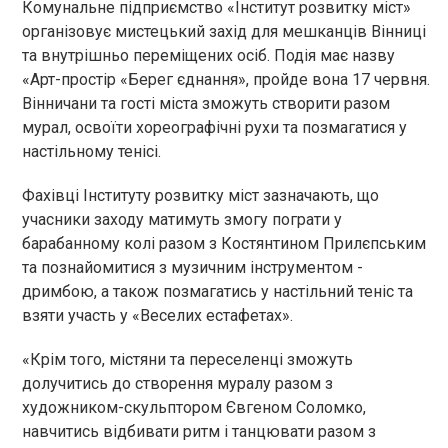
Комунальне підприємство «Інститут розвитку міст»
організовує мистецький захід для мешканців Вінниці
та внутрішньо переміщених осіб. Подія має назву
«Арт-простір «Берег єднання», пройде вона 17 червня.
Вінничани та гості міста зможуть створити разом
мурал, освоїти хореографічні рухи та позмагатися у
настільному тенісі.
Фахівці Інституту розвитку міст зазначають, що
учасники заходу матимуть змогу пограти у
барабанному колі разом з Костянтином Прилєпським
та познайомитися з музичним інструментом -
дримбою, а також позмагатись у настільний теніс та
взяти участь у «Веселих естафетах».
«Крім того, містяни та переселенці зможуть
долучитись до створення муралу разом з
художником-скульптором Євгеном Соломко,
навчитись відбивати ритм і танцювати разом з