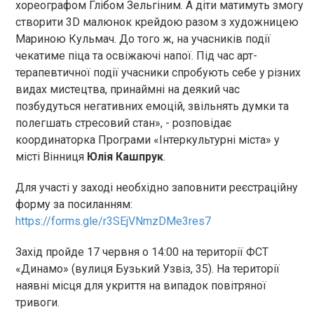
хореографом Глібом Зельгіним. А діти матимуть змогу
створити 3D малюнок крейдою разом з художницею
Мариною Кульмач. До того ж, на учасників події
чекатиме піца та освіжаючі напої. Під час арт-
терапевтичної події учасники спробують себе у різних
видах мистецтва, принаймні на деякий час
позбудуться негативних емоцій, звільнять думки та
полегшать стресовий стан», - розповідає
координаторка Програми «Інтеркультурні міста» у
місті Вінниця
Юлія Кашпрук
.
Для участі у заході необхідно заповнити реєстраційну
форму за посиланням:
https://forms.gle/r3SEjVNmzDMe3res7
Захід пройде 17 червня о 14:00 на території ФСТ
«Динамо» (вулиця Бузький Узвіз, 35). На території
наявні місця для укриття на випадок повітряної
тривоги.