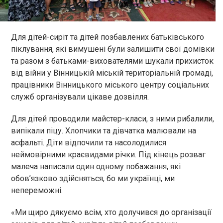
Для дітей-сиріт та дітей позбавлених батьківського
піклування, які вимушені були залишити свої домівки
та разом з батьками-вихователями шукали прихисток
від війни у Вінницькій міській територіальній громаді,
працівники Вінницького міського центру соціальних
служб організували цікаве дозвілля.
Для дітей проводили майстер-класи, з ними рибалили,
випікали піцу. Хлопчики та дівчатка малювали на
асфальті. Діти відпочили та насолодилися
неймовірними краєвидами річки. Під кінець розваг
малеча написали один одному побажання, які
обов’язково здійсняться, бо ми українці, ми
непереможні.
«Ми щиро дякуємо всім, хто долучився до організації