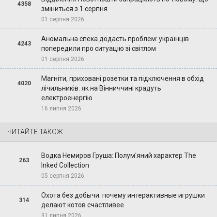
4358
зміниться з 1 серпня
01 серпня 2026
Аномальна спека додасть проблем: українців
4243
попередили про ситуацію зі світлом
01 серпня 2026
Магніти, приховані розетки та підключення в обхід
4020
лічильників: як на Вінниччині крадуть
електроенергію
16 липня 2026
ЧИТАЙТЕ ТАКОЖ
Водка Немиров Груша: Полум'яний характер The
263
Inked Collection
05 серпня 2026
Охота без добычи: почему интерактивные игрушки
314
делают котов счастливее
31 липня 2026