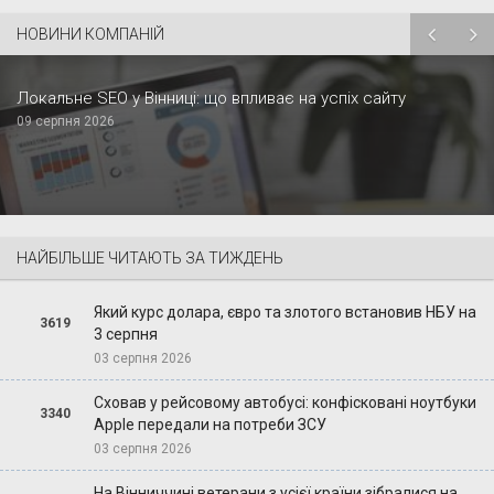
НОВИНИ КОМПАНІЙ
Локальне SEO у Вінниці: що впливає на успіх сайту
09 серпня 2026
НАЙБІЛЬШЕ ЧИТАЮТЬ ЗА ТИЖДЕНЬ
Який курс долара, євро та злотого встановив НБУ на
3619
3 серпня
03 серпня 2026
Сховав у рейсовому автобусі: конфісковані ноутбуки
3340
Apple передали на потреби ЗСУ
03 серпня 2026
На Вінниччині ветерани з усієї країни зібралися на