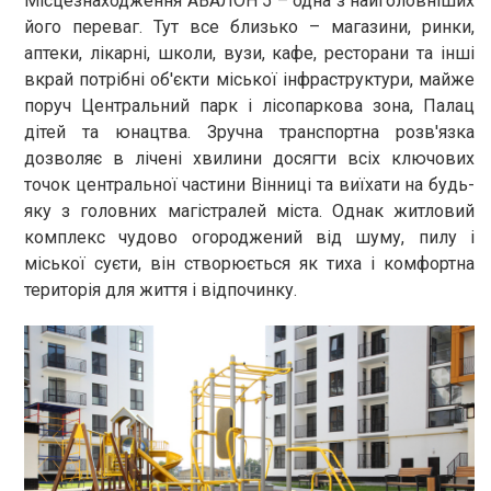
Місцезнаходження АВАЛОН 5 – одна з найголовніших
його переваг. Тут все близько – магазини, ринки,
аптеки, лікарні, школи, вузи, кафе, ресторани та інші
вкрай потрібні об'єкти міської інфраструктури, майже
поруч Центральний парк і лісопаркова зона, Палац
дітей та юнацтва. Зручна транспортна розв'язка
дозволяє в лічені хвилини досягти всіх ключових
точок центральної частини Вінниці та виїхати на будь-
яку з головних магістралей міста. Однак житловий
комплекс чудово огороджений від шуму, пилу і
міської суєти, він створюється як тиха і комфортна
територія для життя і відпочинку.