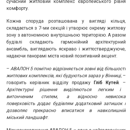
сучасний житловий комплекс європейського рівня
комфорту.
Кожна споруда розташована у вигляді кільця,
складається з 7-ми секцій і утворює окрему житлову
зону з автономною внутрішньою територією. А разом
будівлі складають гармонійний архітектурний
ансамбль, виглядають яскраво і життєстверджуюче,
надаючи панорамі міста новий позитивний акцент.
–
АВАЛОН 5 помітно відрізняється зовні від більшості
житлових комплексів, які будуються зараз у Вінниці,
–
говорить керівник відділу продажу
Гліб Кутей
. –
Архітектурні рішення виділяються легким і
витонченим стилем, а відносно невисока
поверховість додає будівлям додатковий затишок і
дозволяє прекрасно вписатися в навколишній
міський ландшафт
.