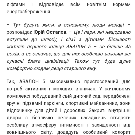
ліфтами і відповідає всім новітнім нормам
енергозбереження.
–
Тут будуть жити, в основному, люди молоді
, –
розповідає
Юрій Остапов
. –
Це і пари, які нещодавно
вступили до шлюбу, і сім'ї з дітками. Більшості
жителів першого кільця АВАЛОН 5 – не більше 45
років, а це означає, що для них особливо важливі всі
сучасні блага цивілізації. Також тут буде дуже
комфортно людям дещо старшого віку
.
Так, АВАЛОН 5 максимально пристосований для
потреб активних і молодих вінничан. У житловому
комплексі побудований свій дитячий сад, передбачені
зручні підземні паркінги, спортивні майданчики, зони
відпочинку для дітей і дорослих. Закриті внутрішні
двори з безліччю зелених насаджень створять
особливу атмосферу інтимності і захищеності від
зовнішнього світу, додадуть особливий колорит