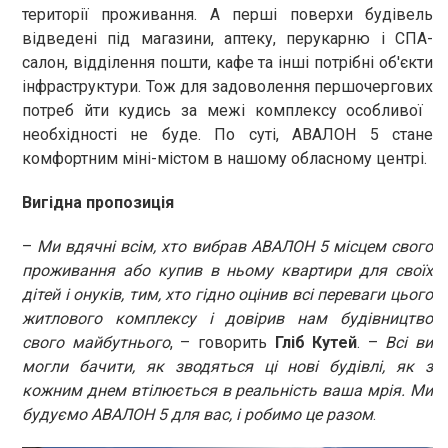
території проживання. А перші поверхи будівель
відведені під магазини, аптеку, перукарню і СПА-
салон, відділення пошти, кафе та інші потрібні об'єкти
інфраструктури. Тож для задоволення першочергових
потреб йти кудись за межі комплексу особливої ​​
необхідності не буде. По суті, АВАЛОН 5 стане
комфортним міні-містом в нашому обласному центрі.
Вигідна пропозиція
–
Ми вдячні всім, хто вибрав АВАЛОН 5 місцем свого
проживання або купив в ньому квартири для своїх
дітей і онуків, тим, хто гідно оцінив всі переваги цього
житлового комплексу і довірив нам будівництво
свого майбутнього
, – говорить
Гліб Кутей
. –
Всі ви
могли бачити, як зводяться ці нові будівлі, як з
кожним днем ​​втілюється в реальність ваша мрія. Ми
будуємо АВАЛОН 5 для вас, і робимо це разом
.