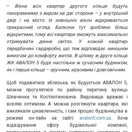
–
Вікна всіх квартир другого кільця будуть
панорамними з видом на дві сторони – у внутрішній
двір і на місто. Із зовнішніх вікон відкривається
прекрасний огляд. Балкони тут зроблено більш
відкритими, тому всі квартири зможуть максимально
отримувати денне світло. У кожній квартирі
передбачені гардеробні, що теж відповідає нинішнім
вимогам до комфорту житла. В цілому ж друге кільце
ЖК АВАЛОН 5 буде настільки ж сучасним будинком,
як і перше кільце – зручним, красивим і довговічним.
Щоб подивитися зблизька, як будується АВАЛОН 5,
можна прогулятися по району перетину вулиць
Шевченка та Костянтиновича. Видовище вражає і
вселяє оптимізм. А можна розглянути квартири, які
викликали цікавленність, і сам процес будівництва в
режимі он-лайн на сайті:
avalon5.com.ua
. Хоча
відвідування офісу будівельної компанії,