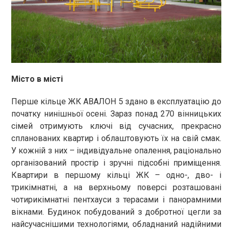
Місто в місті
Перше кільце ЖК АВАЛОН 5 здано в експлуатацію до
початку нинішньої осені. Зараз понад 270 вінницьких
сімей отримують ключі від сучасних, прекрасно
спланованих квартир і облаштовують їх на свій смак.
У кожній з них – індивідуальне опалення, раціонально
організований простір і зручні підсобні приміщення.
Квартири в першому кільці ЖК – одно-, дво- і
трикімнатні, а на верхньому поверсі розташовані
чотирикімнатні пентхауси з терасами і панорамними
вікнами. Будинок побудований з добротної цегли за
найсучаснішими технологіями, обладнаний надійними