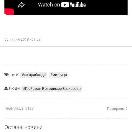
05 липня 2018 - 09:58
Теги:
контрабанда
митниця
Люди:
Гройсман Володимир Борисович
Переглядів:
3123
Поширень:
0
Останні новини