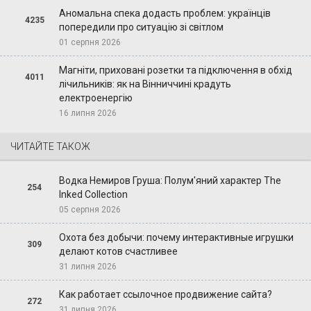
Аномальна спека додасть проблем: українців
4235
попередили про ситуацію зі світлом
01 серпня 2026
Магніти, приховані розетки та підключення в обхід
4011
лічильників: як на Вінниччині крадуть
електроенергію
16 липня 2026
ЧИТАЙТЕ ТАКОЖ
Водка Немиров Груша: Полум'яний характер The
254
Inked Collection
05 серпня 2026
Охота без добычи: почему интерактивные игрушки
309
делают котов счастливее
31 липня 2026
Как работает ссылочное продвижение сайта?
272
31 липня 2026