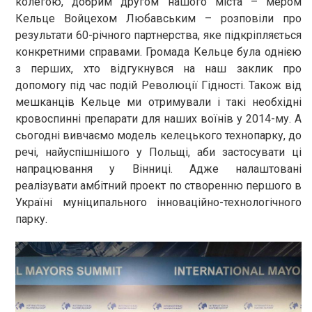
колегою, добрим другом нашого міста – мером
Кельце Войцехом Любавським – розповіли про
результати 60-річного партнерства, яке підкріпляється
конкретними справами. Громада Кельце була однією
з перших, хто відгукнувся на наш заклик про
допомогу під час подій Революції Гідності. Також від
мешканців Кельце ми отримували і такі необхідні
кровоспинні препарати для наших воїнів у 2014-му. А
сьогодні вивчаємо модель келецького технопарку, до
речі, найуспішнішого у Польщі, аби застосувати ці
напрацювання у Вінниці. Адже налаштовані
реалізувати амбітний проект по створенню першого в
Україні муніципального інноваційно-технологічного
парку.