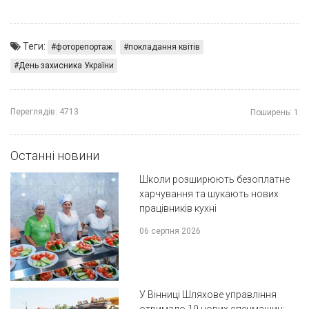
Теги:
фоторепортаж
покладання квітів
День захисника України
Переглядів:
4713
Поширень:
1
Останні новини
Школи розширюють безоплатне
харчування та шукають нових
працівників кухні
06 серпня 2026
У Вінниці Шляхове управління
отримало 19 нових спецмашин: