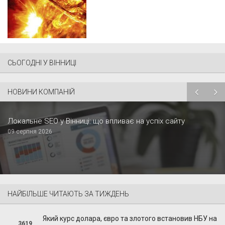
СЬОГОДНІ У ВІННИЦІ
НОВИНИ КОМПАНІЙ
Локальне SEO у Вінниці: що впливає на успіх сайту
09 серпня 2026
НАЙБІЛЬШЕ ЧИТАЮТЬ ЗА ТИЖДЕНЬ
Який курс долара, євро та злотого встановив НБУ на
3619