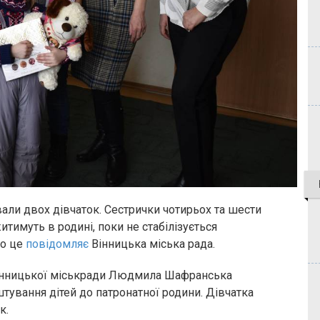
ували двох дівчаток. Сестрички чотирьох та шести
житимуть в родині, поки не стабілізується
ро це
повідомляє
Вінницька міська рада.
Вінницької міськради Людмила Шафранська
штування дітей до патронатної родини. Дівчатка
к.