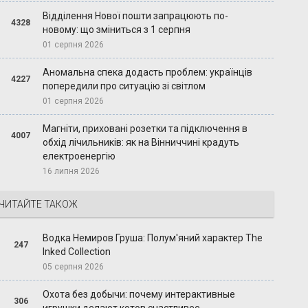
Відділення Нової пошти запрацюють по-
4328
новому: що зміниться з 1 серпня
01 серпня 2026
Аномальна спека додасть проблем: українців
4227
попередили про ситуацію зі світлом
01 серпня 2026
Магніти, приховані розетки та підключення в
4007
обхід лічильників: як на Вінниччині крадуть
електроенергію
16 липня 2026
ЧИТАЙТЕ ТАКОЖ
Водка Немиров Груша: Полум'яний характер The
247
Inked Collection
05 серпня 2026
Охота без добычи: почему интерактивные
306