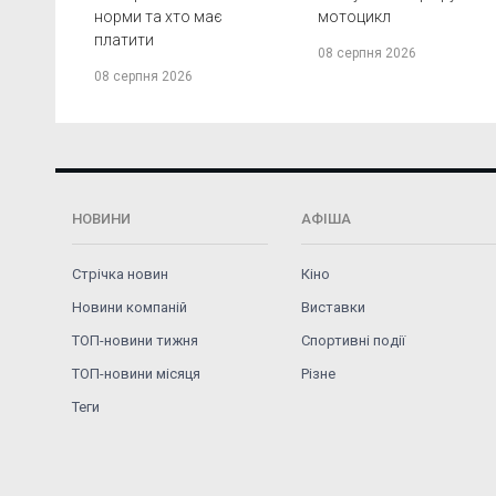
норми та хто має
мотоцикл
платити
08 серпня 2026
08 серпня 2026
НОВИНИ
АФІША
Стрічка новин
Кіно
Новини компаній
Виставки
ТОП-новини тижня
Спортивні події
ТОП-новини місяця
Різне
Теги