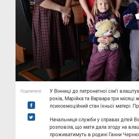
У Вінниці до патронатної сім’ї влашт
Поділитися:
років, Марійка та Варвара три місяці 
психоемоційний стан їхньої матері. П
Начальниця служби у справах дітей 
розповіла, що мати дала згоду на вла
проживатимуть в родині Ганни Черню