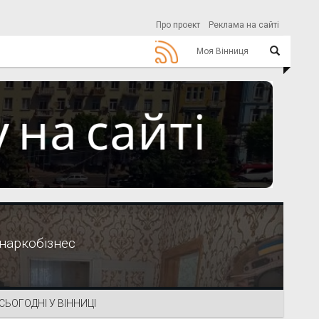
Про проект
Реклама на сайті
Моя Вінниця
 наркобізнес
СЬОГОДНІ У ВІННИЦІ