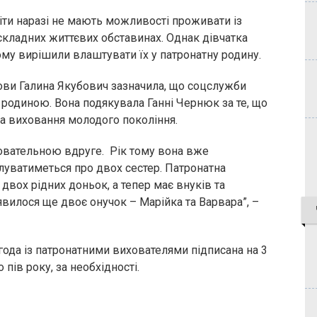
ти наразі не мають можливості проживати із
складних життєвих обставинах. Однак дівчатка
тому вирішили влаштувати їх у патронатну родину.
ови Галина Якубович зазначила, що соцслужби
з родиною. Вона подякувала Ганні Чернюк за те, що
за виховання молодого покоління.
овательною вдруге. Рік тому вона вже
луватиметься про двох сестер. Патронатна
двох рідних доньок, а тепер має внуків та
’явилося ще двоє онучок – Марійка та Варвара”, –
угода із патронатними вихователями підписана на 3
пів року, за необхідності.