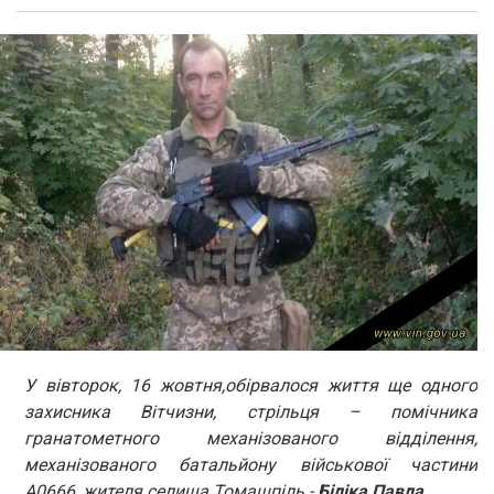
У вівторок, 16 жовтня,обірвалося життя ще одного
захисника Вітчизни, стрільця – помічника
гранатометного механізованого відділення,
механізованого батальйону військової частини
А0666, жителя селища Томашпіль -
Біліка Павла
.