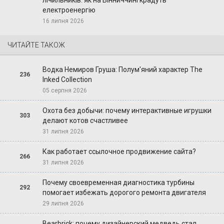
лічильників: як на Вінниччині крадуть
електроенергію
16 липня 2026
ЧИТАЙТЕ ТАКОЖ
Водка Немиров Груша: Полум'яний характер The
236
Inked Collection
05 серпня 2026
Охота без добычи: почему интерактивные игрушки
303
делают котов счастливее
31 липня 2026
Как работает ссылочное продвижение сайта?
266
31 липня 2026
Почему своевременная диагностика турбины
292
помогает избежать дорогого ремонта двигателя
29 липня 2026
Bearbrick: почему дизайнерский медведь стал