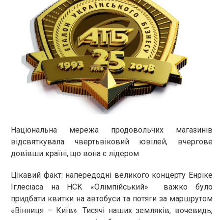
Національна мережа продовольчих магазинів
відсвяткувала чвертьвіковий ювілей, вчергове
довівши країні, що вона є лідером
Цікавий факт: напередодні великого концерту Енріке
Іглесіаса на НСК «Олімпійський» важко було
придбати квитки на автобуси та потяги за маршрутом
«Вінниця – Київ». Тисячі наших земляків, вочевидь,