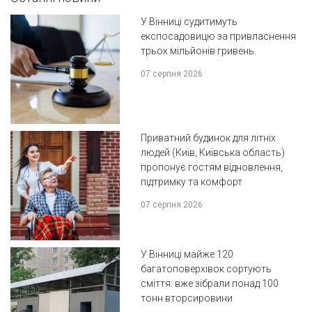
У Вінниці судитимуть
експосадовицю за привласнення
трьох мільйонів гривень
07 серпня 2026
Приватний будинок для літніх
людей (Київ, Київська область)
пропонує гостям відновлення,
підтримку та комфорт
07 серпня 2026
У Вінниці майже 120
багатоповерхівок сортують
сміття: вже зібрали понад 100
тонн вторсировини