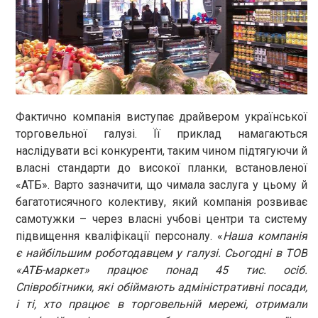
Фактично компанія виступає драйвером української
торговельної галузі. Її приклад намагаються
наслідувати всі конкуренти, таким чином підтягуючи й
власні стандарти до високої планки, встановленої
«АТБ». Варто зазначити, що чимала заслуга у цьому й
багатотисячного колективу, який компанія розвиває
самотужки – через власні учбові центри та систему
підвищення кваліфікації персоналу. «
Наша компанія
є найбільшим роботодавцем у галузі. Сьогодні в ТОВ
«АТБ-маркет» працює понад 45 тис. осіб.
Співробітники, які обіймають адміністративні посади,
і ті, хто працює в торговельній мережі, отримали