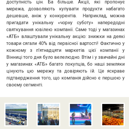
доступність цін. Ба більше. Акції, які пропонує
мережа, дозволяють купувати продукти набагато
дешевше, аніж у конкурентів. Наприклад, можна
пригадати унікальну «чорну суботу» напередодні
святкування ювілею компанії. Саме тоді у магазинах
«АТБ» влаштували унікальну акцію: знижки на деякі
товари сягали 40% від первісної вартості! Фактично у
кожному з п’ятнадцяти маркетів цієї компанії у
Вінниці того дня було велелюдно. Втім і у звичайні дні
у магазинах «АТБ» багато покупців, бо наші земляки
цінують цю мережу та довіряють їй. Це яскраве
підтвердження того, що компанія дійсно є першою у
своєму сегменті.