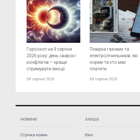
Гороскоп на 9 серпня
Повірка газових та
2026 року: день сварок і
електролічильників: які
конфліктів — краще
норми та хто має
стримувати емоції
платити
08 серпня 2026
08 серпня 2026
НОВИНИ
АФІША
Стрічка новин
Кіно