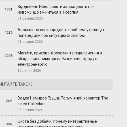
Відділення Нової пошти запрацюють по-
4331
новому: що зміниться з 1 серпня
01 серпня 2026
Аномальна спека додасть проблем: українців
4230
попередили про ситуацію зі світлом
01 серпня 2026
Магніти, приховані розетки та підключення в
4008
обхід лічильників: як на Вінниччині крадуть
електроенергію
16 липня 2026
ЧИТАЙТЕ ТАКОЖ
Водка Немиров Груша: Полум'яний характер The
249
Inked Collection
05 серпня 2026
Охота без добычи: почему интерактивные
306