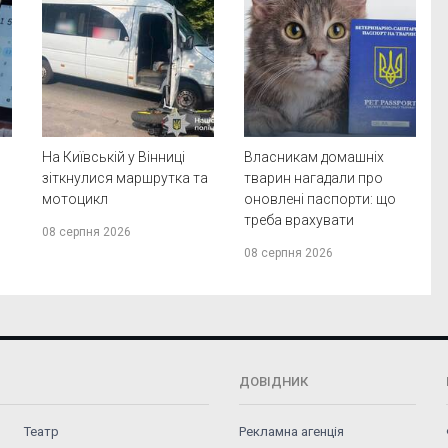
На Київській у Вінниці
Власникам домашніх
зіткнулися маршрутка та
тварин нагадали про
мотоцикл
оновлені паспорти: що
треба врахувати
08 серпня 2026
08 серпня 2026
ДОВІДНИК
Театр
Рекламна агенція