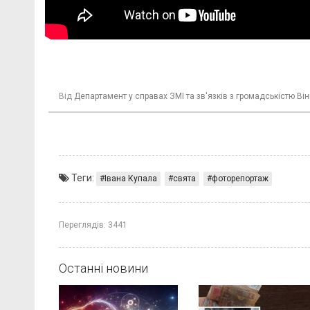
Від
Департамент у справах ЗМІ та зв'язків з громадськістю Він
Теги:
Івана Купала
свята
фоторепортаж
Переглядів:
3441
Останні новини