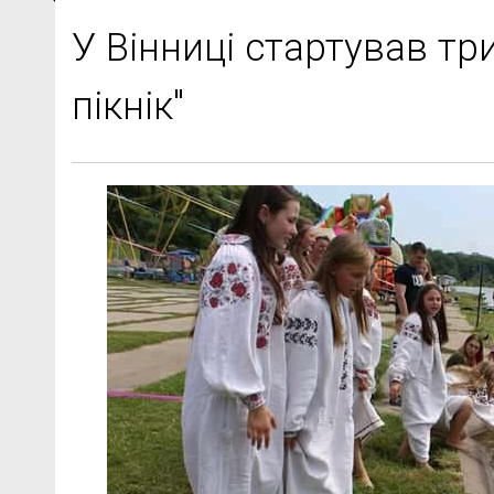
У Вінниці стартував т
пікнік"