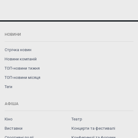
НОВИНИ
Стрічка новин
Новини компаній
ТОП-новини тижня
ТОП-новини місяця
Теги
АФІША
Кіно
Театр
Виставки
Концерти та фестивалі
Спортивні події
Конференції та форуми