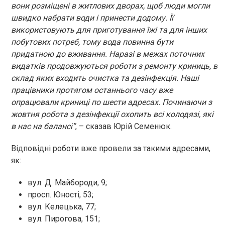
вони розміщені в житлових дворах, щоб люди могли
швидко набрати води і принести додому. Її
використовують для приготування їжі та для інших
побутових потреб, тому вода повинна бути
придатною до вживання. Наразі в межах поточних
видатків продовжуються роботи з ремонту криниць, в
склад яких входить очистка та дезінфекція. Наші
працівники протягом останнього часу вже
опрацювали криниці по шести адресах. Починаючи з
жовтня робота з дезінфекції охопить всі колодязі, які
в нас на балансі”
, – сказав Юрій Семенюк.
Відповідні роботи вже провели за такими адресами,
як:
вул. Д. Майбороди, 9;
просп. Юності, 53;
вул. Келецька, 77;
вул. Пирогова, 151;