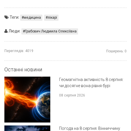
Теги:
медицина
лікарі
Люди:
Грабович Людмила Олексіївна
Переглядів:
4019
Поширень:
0
Останні новини
Геомагнітна активність 8 серпня:
чи досягне вона рівня бурі
08 серпня 2026
Погода на 8 серпня: Вінниччину