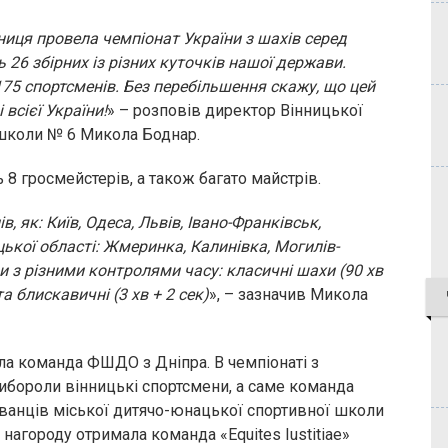
нниця провела чемпіонат України з шахів серед
 26 збірних із різних куточків нашої держави.
175 спортсменів. Без перебільшення скажу, що цей
 всієї України!
» – розповів директор Вінницької
 школи № 6 Микола Боднар.
ь 8 гросмейстерів, а також багато майстрів.
в, як: Київ, Одеса, Львів, Івано-Франківськ,
ької області: Жмеринка, Калинівка, Могилів-
и з різними контролями часу: класичні шахи (90 хв
та блискавичні (3 хв + 2 сек)
», – зазначив Микола
ала команда ФШДО з Дніпра. В чемпіонаті з
 вибороли вінницькі спортсмени, а саме команда
ованців міської дитячо-юнацької спортивної школи
у нагороду отримала команда «Equites Iustitiae»