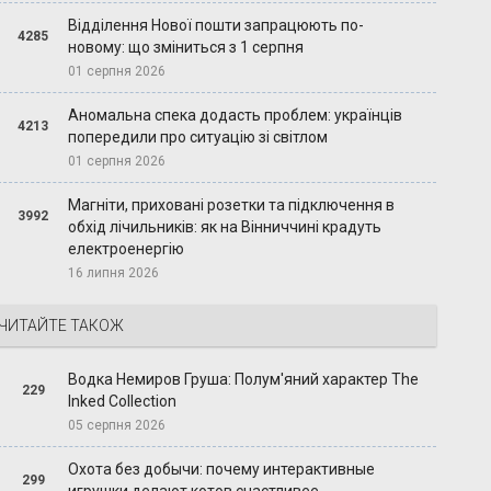
Відділення Нової пошти запрацюють по-
4285
новому: що зміниться з 1 серпня
01 серпня 2026
Аномальна спека додасть проблем: українців
4213
попередили про ситуацію зі світлом
01 серпня 2026
Магніти, приховані розетки та підключення в
3992
обхід лічильників: як на Вінниччині крадуть
електроенергію
16 липня 2026
ЧИТАЙТЕ ТАКОЖ
Водка Немиров Груша: Полум'яний характер The
229
Inked Collection
05 серпня 2026
Охота без добычи: почему интерактивные
299