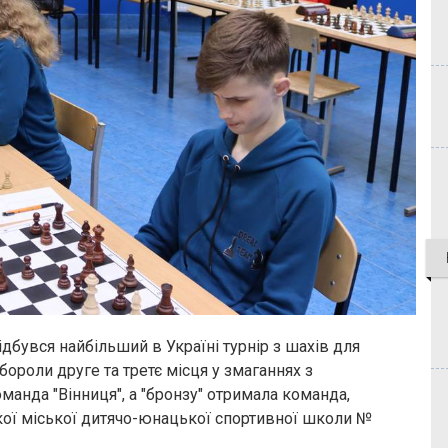
відбувся найбільший в Україні турнір з шахів для
бороли друге та третє місця у змаганнях з
манда "Вінниця", а "бронзу" отримала команда,
кої міської дитячо-юнацької спортивної школи №