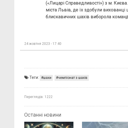
(«Лицарі Справедливості») з м. Києва
міста Львів, де їх здобули вихованці 
блискавичних шахів виборола команда
24 жовтня 2023 - 17:40
Теги:
шахи
чемпіонат з шахів
Переглядів:
1222
Останні новини