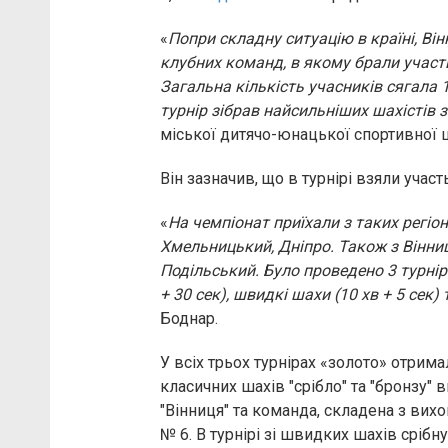
«
Попри складну ситуацію в країні, Ві
клубних команд, в якому брали участь
Загальна кількість учасників сягала 
турнір зібрав найсильніших шахістів зі
міської дитячо-юнацької спортивної
Він зазначив, що в турнірі взяли участ
«
На чемпіонат приїхали з таких регіоні
Хмельницький, Дніпро. Також з Вінниц
Подільський. Було проведено 3 турнір
+ 30 сек), швидкі шахи (10 хв + 5 сек) 
Боднар.
У всіх трьох турнірах «золото» отрим
класичних шахів "срібло" та "бронзу"
"Вінниця" та команда, складена з вих
№ 6. В турнірі зі швидких шахів срібн