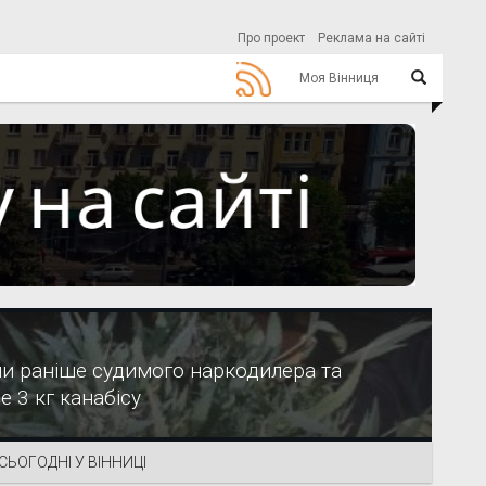
Про проект
Реклама на сайті
Моя Вінниця
ли раніше судимого наркодилера та
е 3 кг канабісу
СЬОГОДНІ У ВІННИЦІ