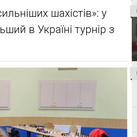
ильніших шахістів»: у
ьший в Україні турнір з