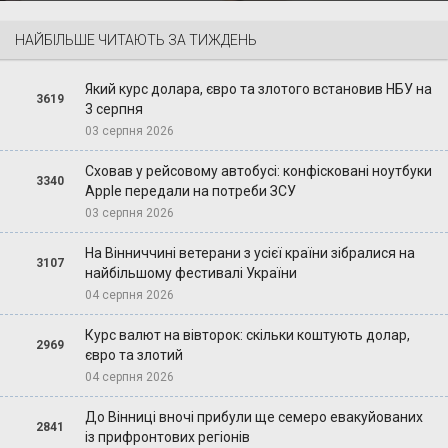
НАЙБІЛЬШЕ ЧИТАЮТЬ ЗА ТИЖДЕНЬ
Який курс долара, євро та злотого встановив НБУ на
3619
3 серпня
03 серпня 2026
Сховав у рейсовому автобусі: конфісковані ноутбуки
3340
Apple передали на потреби ЗСУ
03 серпня 2026
На Вінниччині ветерани з усієї країни зібралися на
3107
найбільшому фестивалі України
04 серпня 2026
Курс валют на вівторок: скільки коштують долар,
2969
євро та злотий
04 серпня 2026
До Вінниці вночі прибули ще семеро евакуйованих
2841
із прифронтових регіонів