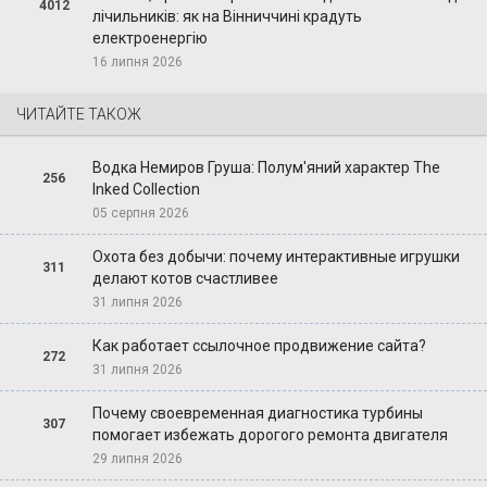
4012
лічильників: як на Вінниччині крадуть
електроенергію
16 липня 2026
ЧИТАЙТЕ ТАКОЖ
Водка Немиров Груша: Полум'яний характер The
256
Inked Collection
05 серпня 2026
Охота без добычи: почему интерактивные игрушки
311
делают котов счастливее
31 липня 2026
Как работает ссылочное продвижение сайта?
272
31 липня 2026
Почему своевременная диагностика турбины
307
помогает избежать дорогого ремонта двигателя
29 липня 2026