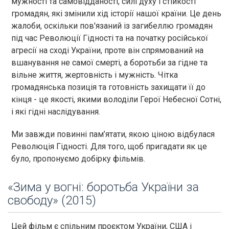
мужності та самовідданості, силі духу і стійкості
громадян, які змінили хід історії нашої країни. Це день
жалоби, оскільки пов'язаний із загибеллю громадян
під час Революції Гідності та на початку російської
агресії на сході України, проте він спрямований на
вшанування не самої смерті, а боротьби за гідне та
вільне життя, жертовність і мужність. Чітка
громадянська позиція та готовність захищати її до
кінця - це якості, якими володіли Герої Небесної Сотні,
і які гідні наслідування.
Ми завжди повинні пам’ятати, якою ціною відбулася
Революція Гідності. Для того, щоб пригадати як це
було, пропонуємо добірку фільмів.
«Зима у вогні: боротьба України за
свободу» (2015)
Цей фільм є спільним проєктом України, США і