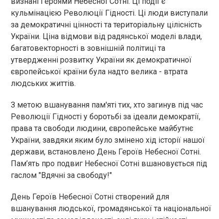
визнані Героями Небесної Сотні. Ці події є
кульмінацією Революції Гідності. Ці люди виступали
за демократичні цінності та територіальну цілісність
України. Ціна відмови від радянської моделі влади,
багатовекторності в зовнішній політиці та
утвердженні розвитку України як демократичної
європейської країни була надто велика - втрата
людських життів.
З метою вшанування пам'яті тих, хто загинув під час
Революції Гідності у боротьбі за ідеали демократії,
права та свободи людини, європейське майбутнє
України, завдяки яким було змінено хід історії нашої
держави, встановлено День Героїв Небесної Сотні.
Пам’ять про подвиг Небесної Сотні вшановується під
гаслом "Вдячні за свободу!"
День Героїв Небесної Сотні створений для
вшанування людської, громадянської та національної