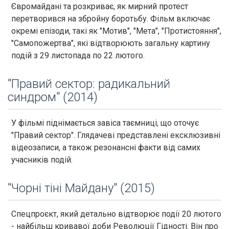
Євромайдані та розкриває, як мирний протест
перетворився на збройну боротьбу. Фільм включає
окремі епізоди, такі як "Мотив", "Мета", "Протистояння",
"Самопожертва", які відтворюють загальну картину
подій з 29 листопада по 22 лютого.
"Правий сектор: радикальний
синдром" (2014)
У фільмі піднімається завіса таємниці, що оточує
"Правий сектор". Глядачеві представлені ексклюзивні
відеозаписи, а також резонансні факти від самих
учасників подій.
"Чорні тіні Майдану" (2015)
Спецпроєкт, який детально відтворює події 20 лютого
- найбільш кривавої доби Революції Гідності. Він про