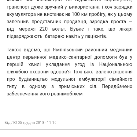
транспорт дуже зручний у використанні: і хоч зарядки
акумулятора не вистачає на 100 км пробігу, як у цьому
запевнив представник продавця, зарядка проста —
від мережі 220 вольт. Буває і таке, що лікарі
підзаряджають батарею навіть у пацієнтів.
Також відомо, що Ямпільський районний медичний
центр первинної медико-санітарної допомоги був у
першій хвилі укладання угод із Національною
службою охорони здоров’я. Тож вже валено рішення
про будівництво модульної амбулаторії сімейного
типу в одному з приміських сіл. Передбачено
забезпечення його реанімобілем.
Від
ЛЮ
05 грудня 2018 - 11:10