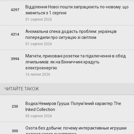
Відділення Нової пошти запрацюють по-новому: що
4297
зміниться з 1 серпня
01 серпня 2026
Аномальна спека додасть проблем: українців
4214
попередили про ситуацію зі світлом
01 серпня 2026
Магніти, приховані розетки та підключення в обхід
3994
лічильників: як на Вінниччині крадуть
електроенергію
16 липня 2026
ЧИТАЙТЕ ТАКОЖ
Водка Немиров Груша: Полум'яний характер The
230
Inked Collection
05 серпня 2026
Охота без добычи: почему интерактивные игрушки
300
делают котов счастливее