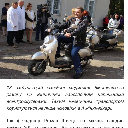
13 амбулаторій сімейної медицини Ямпільського
району на Вінниччині забезпечили новенькими
електроскутерами. Таким незвичним транспортом
користуються не лише чоловіки, а й жінки-лікарі.
Так фельдшер Роман Швець за місяць наїздив
майже 500 кілометрів. Як відмічають користувачі,