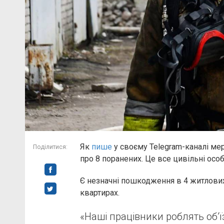
Як
пише
у своєму Telegram-каналі ме
Поділитися:
про 8 поранених. Це все цивільні осо
Є незначні пошкодження в 4 житлових
квартирах.
«Наші працівники роблять обʼї