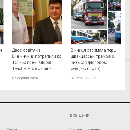
ян
Двоє освітян з
Вінниця отримала перші
Вінниччини потрапили до
швейцарські трамваї з
ТОП-50 премії Global
низькопідлоговою
Teacher Prize Ukraine
секцією (фото)
07 серпня 2026
07 серпня 2026
ДОВІДНИК
Театр
Рекламна агенція