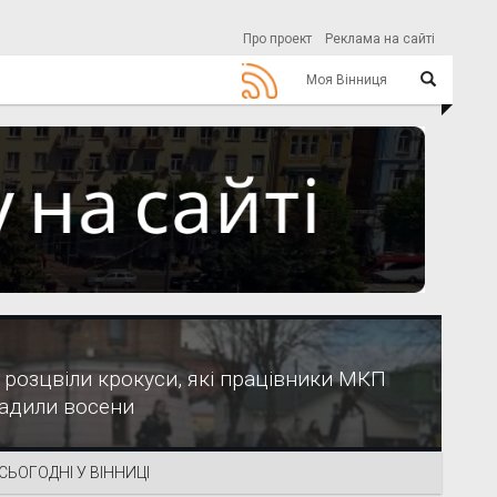
Про проект
Реклама на сайті
Моя Вінниця
 розцвіли крокуси, які працівники МКП
садили восени
СЬОГОДНІ У ВІННИЦІ