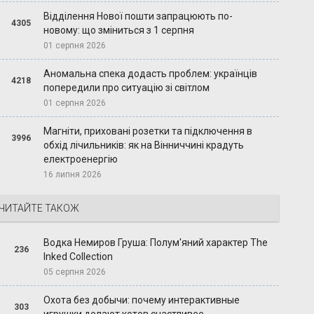
Відділення Нової пошти запрацюють по-
4305
новому: що зміниться з 1 серпня
01 серпня 2026
Аномальна спека додасть проблем: українців
4218
попередили про ситуацію зі світлом
01 серпня 2026
Магніти, приховані розетки та підключення в
3996
обхід лічильників: як на Вінниччині крадуть
електроенергію
16 липня 2026
ЧИТАЙТЕ ТАКОЖ
Водка Немиров Груша: Полум'яний характер The
236
Inked Collection
05 серпня 2026
Охота без добычи: почему интерактивные
303