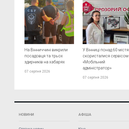
На Вінниччині викрили
У Вінниці понад 60 міст
посадовця та трьох
скористалися сервісом
здирників на хабарях
«Мобільний
адміністратор»
07 серпня 2026
07 серпня 2026
НОВИНИ
АФІША
Стрічка новин
Кіно