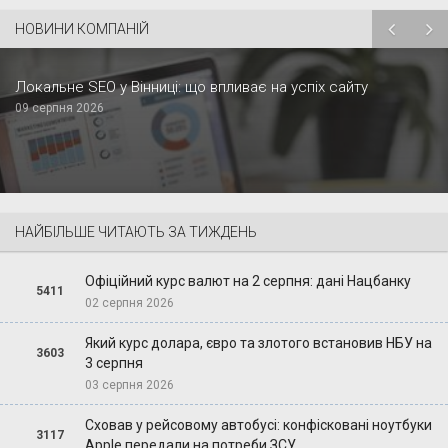
НОВИНИ КОМПАНІЙ
Локальне SEO у Вінниці: що впливає на успіх сайту
09 серпня 2026
НАЙБІЛЬШЕ ЧИТАЮТЬ ЗА ТИЖДЕНЬ
Офіційний курс валют на 2 серпня: дані Нацбанку
5411
02 серпня 2026
Який курс долара, євро та злотого встановив НБУ на
3603
3 серпня
03 серпня 2026
Сховав у рейсовому автобусі: конфісковані ноутбуки
3117
Apple передали на потреби ЗСУ