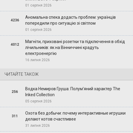
01 серпня 2026
Аномальна спека додасть проблем: українців
4236
попередили про ситуацію зі світлом
01 серпня 2026
Магніти, приховані розетки та підключення в обхід
4012
лічильників: як на Вінниччині крадуть
електроенергію
16 липня 2026
ЧИТАЙТЕ ТАКОЖ
Водка Немиров Груша: Полум'яний характер The
256
Inked Collection
05 серпня 2026
Охота без добычи: почему интерактивные игрушки
311
делают котов счастливее
31 липня 2026